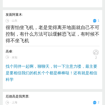
发面阿童木
:
∙
山东
1
很害怕坐飞机，老是觉得离开地面就自己不可
控制，有什么方法可以缓解恐飞证，有时候不
得不坐飞机
高睿
:
∙ 未知
2
找个同伴一起啊，聊聊天，转一下注意力喽，最主要
是要相信我们的机长个个都是棒棒哒！还有就是相信
科学
厄德高是我男票
:
∙
上海
2