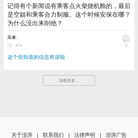
记得有个新闻说有乘客点火柴烧机舱的，最后
是空姐和乘客合力制服。这个时候安保在哪？
为什么没出来削他？
高睿
:
∙ 未知
0
这个你知道的信息有误啦
加载更多…
关于澎湃
|
联系我们
|
法律声明
|
澎湃广告