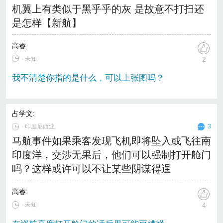
机翼上有类似于黑乎乎的灰 是故意不打扫还
是怎样【新航】
高睿
:
∙ 未知
2
我不清楚你指的是什么，可以上张图吗？
占学文
:
∙
印度尼西亚
3
马航事件如果乘客发现飞机即将坠入或飞往南
印度洋，交涉无果后，他们可以强制打开舱门
吗？这样或许可以不让某些阴谋得逞
高睿
:
∙ 未知
4