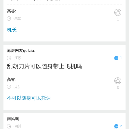
高睿
:
∙ 未知
1
机长
澎湃网友qeIziu
:
∙
江苏
1
刮胡刀片可以随身带上飞机吗
高睿
:
∙ 未知
0
不可以随身可以托运
南风谣
:
∙
四川
2