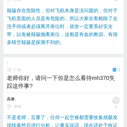
颠簸存在危险性，但对飞机本身是没问题的，但对于
飞机里面的人员是有危险的，所以大家在客舱除了去
洗手间或者必须离开座位时，就坐一定要系好安全
带，以免被颠簸抛离座位，这都是有血的教训。有很
多晴空颠簸是探测不到的。
:
∙
广东
1
老师你好，请问一下你是怎么看待mh370失
踪这件事?
高睿
:
∙ 未知
2
不是老师，言重了，任何一起空难都需要收集残骸发
现线索然后进行分析，让事实说话，现在还处于收证