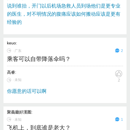
说到谁抬，开门以后机场急救人员到场他们是更专业
的医生，对不明情况的腹痛应该如何搬动应该是更有
经验的
keuo
:
∙
广东
2
乘客可以自带降落伞吗？
高睿
:
∙ 未知
2
你愿意的话可以啊
聚義廳好漢圏
:
∙
未知
1
飞机上，到底谁是老大？