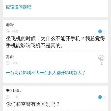
应该没问题吧
老猫
:
∙
福建
1
坐飞机的时候，为什么不能开手机？我总觉得
手机能影响飞机不是真的。
高睿
:
∙ 未知
1
一台两台影响不大一百多人都开影响就大了
书生邱白
:
∙
广东
1
你们和空警有啥区别吗？