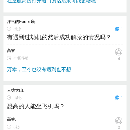
在巡航高度打开舱门的话后果可能更糟糕
洋气的Feerrr底
:
∙
北京
1
有遇到过劫机的然后成功解救的情况吗？
高睿
:
∙ 中国移动
4
万幸，至今也没有遇到也不想
人猿太山
:
∙
湖北
1
恐高的人能坐飞机吗？
高睿
:
∙ 未知
0