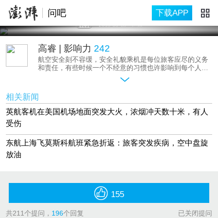
问吧
下载APP
百科
2015-09-15
广东
高睿
| 影响力
242
航空安全刻不容缓，安全礼貌乘机是每位旅客应尽的义务
和责任，有些时候一个不经意的习惯也许影响到每个人的
安全。
我在南方航空广州保卫部从事安保工作已经13个年头，大
大小小的事情也经历不少，比如，绝大多数乘客都不会去
相关新闻
看安全演示录像，其实，这段看似普通的录像，会告诉你
座位周围都有些什么应急设备、这些设备在紧急情况下如
英航客机在美国机场地面突发大火，浓烟冲天数十米，有人
何使用、如遇紧急情况如何最快找到逃生出口等等，当然
受伤
我们都希望这些东西一辈子都用不上。
不过，有些旅客由于好奇，在正常情况下打开这些设备，
这是另一种不安全行为。我曾目睹一位旅客在看完安全视
东航上海飞莫斯科航班紧急折返：旅客突发疾病，空中盘旋
频演示后，在等待航空管制的时间里，打开了座位下的救
放油
生衣。在一些跨海飞行途中，救生衣是每个乘客都必不可
少的，如果有一件失效或被打开，必须要重新更换，这会
导致飞机延误或减掉相应的人数。
关于飞机上的安全问题，欢迎在这里向我提问！因为执勤
缘故，回复略有延时，请谅解！
155
共
211
个提问，
196
个回复
已关闭提问