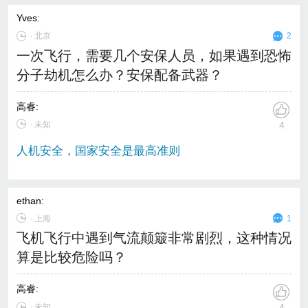
Yves
:
∙
北京
2
一次飞行，需要几个安保人员，如果遇到恐怖
分子劫机怎么办？安保配备武器？
高睿
:
∙ 未知
4
人机安全，国家安全是最高准则
ethan
:
∙
上海
1
飞机飞行中遇到气流颠簸非常剧烈，这种情况
算是比较危险吗？
高睿
:
∙ 未知
4