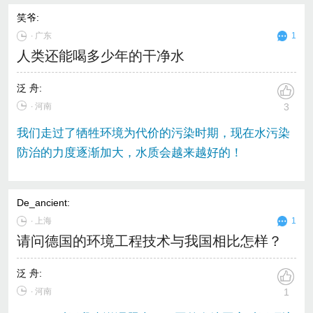
笑爷
:
∙
广东
1
人类还能喝多少年的干净水
泛 舟
:
∙ 河南
3
我们走过了牺牲环境为代价的污染时期，现在水污染
防治的力度逐渐加大，水质会越来越好的！
De_ancient
:
∙
上海
1
请问德国的环境工程技术与我国相比怎样？
泛 舟
:
∙ 河南
1