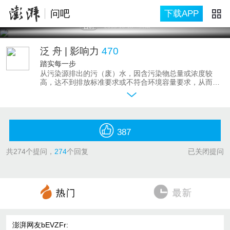
问吧
下载APP
百科
2015-10-18
河南
泛 舟
| 影响力
470
踏实每一步
从污染源排出的污（废）水，因含污染物总量或浓度较
高，达不到排放标准要求或不符合环境容量要求，从而降
低水环境质量和功能目标时，必需经过人工强化处理后方
可排入水体或城市管道。有时为了回收循环利用废水资
源，需要提高处理后出水水质。这就是现代污水处理厂的
功能和职责。
我从事污水处理工作九年多，在生产一线工作了五年，熟
387
悉污水处理的各个流程，懂得多种污水处理工艺，对污水
处理厂运营管理有一定的经验。希望通过自己的努力，做
共
274
个提问，
274
个回复
已关闭提问
好污水处理厂工作，实现地方污染减排，为当地的水污染
防治做出应有贡献。同时，希望创造一个沟通的平台，与
大家交流污水处理相关知识话题，让人们了解污水处理，
提高公众水污染防治的意识。
澎湃网友bEVZFr
: