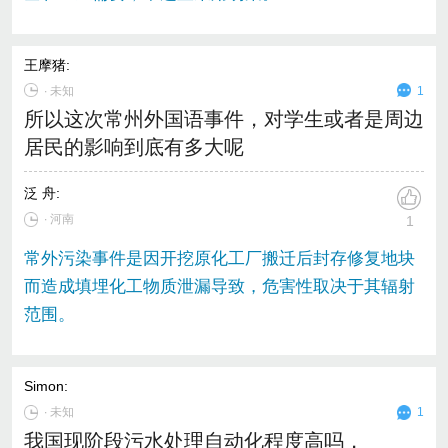
王摩猪
:
∙
未知
1
所以这次常州外国语事件，对学生或者是周边
居民的影响到底有多大呢
泛 舟
:
∙ 河南
1
常外污染事件是因开挖原化工厂搬迁后封存修复地块
而造成填埋化工物质泄漏导致，危害性取决于其辐射
范围。
Simon
:
∙
未知
1
我国现阶段污水处理自动化程度高吗，