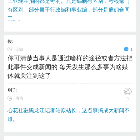
三亚现在招的都是考的。只是编制有区别，考核部门
有区别。部分属于行政编和事业编，部分是雇佣合同
工。。
俊
:
∙
安徽
1
你可清楚当事人是通过啥样的途径或者方法把
此事件变成新闻的 每天发生那么多事为啥媒
体就关注到这了
刚子
:
∙ 海南
1
心花社驻黑龙江记者站原站长，这点事搞成大新闻不
难。