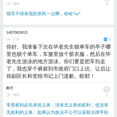
∙ 海南
3
领导不得表现的亲民一点啊，哈哈^ω^
1407061813
:
∙
广东
2
你好。我准备下次在毕老先生锁单车的亭子哪
里也锁个单车，车篓里放个脏衣服，然后在毕
老先生游泳的地方游泳。你们要是把车扣走
了，我也穿个裤衩到市政府门口上访。让后让
你副区长和党组书记上门道歉。欧耶！
刚子
:
∙ 海南
1
享受权利必先承担义务，没有无义务的权利，也没有
无权利的义务。如果认为执法不公可以采取法律手段