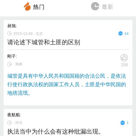
昶旭
:
2015-12-08
∙
北京
44
请论述下城管和土匪的区别
刚子
:
∙ 海南
156
城管是具有中华人民共和国国籍的合法公民，是依法
行使行政执法权的国家工作人员，土匪是中华民国的
地痞流氓。
夜航船
:
∙
河北
1
执法当中为什么会有这种纰漏出现。