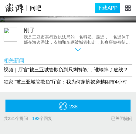
问吧
下载APP
焦点
2015-12-10
海南
刚子
我是三亚市某行政执法局的一名科员。最近，一名退休干
部在海边游泳，衣物和车辆被城管扣走，其身穿短裤徒步
街头，引发很大争议。双方各执一词。关于这一事件，我
有自己的看法，欢迎提问！
相关新闻
视频｜厅官“被三亚城管欺负到只剩裤衩”，谁输掉了底线？
独家|“被三亚城管欺负”厅官：我为何穿裤衩穿越闹市4小时
238
共
231
个提问，
192
个回复
已关闭提问