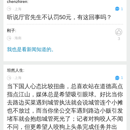
chenzhiren
:
∙
上海
1
听说厅官先生不认罚50元，有这回事吗？
刚子
:
∙ 海南
3
我也是看新闻知道的。
坦然人生
:
∙
上海
1
当下国人心态比较扭曲，总喜欢站在道德高点
指点江山，媒体总是希望吸引眼球。好比当你
去路边买菜遇到城管执法就会说城管连个小摊
也不放过，而当你坐公交车遇到路边小贩引发
堵车就会抱怨城管死光了；记者对狗咬人不闻
不问，但更希望人咬狗上头条完成任务并出