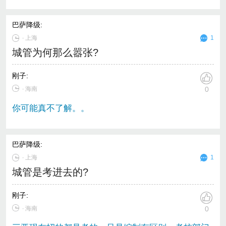
巴萨降级
:
∙
上海
1
城管为何那么嚣张?
刚子
:
∙ 海南
0
你可能真不了解。。
巴萨降级
:
∙
上海
1
城管是考进去的?
刚子
:
∙ 海南
0