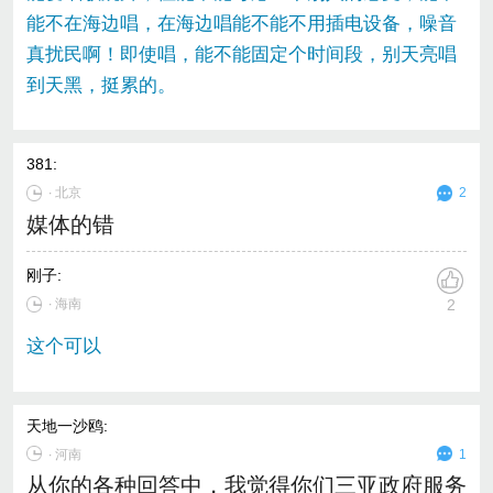
能不在海边唱，在海边唱能不能不用插电设备，噪音
真扰民啊！即使唱，能不能固定个时间段，别天亮唱
到天黑，挺累的。
381
:
∙
北京
2
媒体的错
刚子
:
∙ 海南
2
这个可以
天地一沙鸥
:
∙
河南
1
从你的各种回答中，我觉得你们三亚政府服务