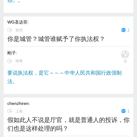
怨。。
WG圣达菲
:
∙
贵州
2
你是城管？城管谁赋予了你执法权？
刚子
:
∙ 海南
0
要说执法权，是它～～～中华人民共和国行政强制
法。
chenzhiren
:
∙
上海
1
假如此人不说是厅官，就是普通人的投诉，你
们也是这样处理的吗？