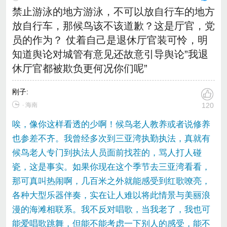
禁止游泳的地方游泳，不可以放自行车的地方
放自行车，那候鸟该不该道歉？这是厅官，党
员的作为？ 仗着自己是退休厅官装可怜，明
知道舆论对城管有意见还故意引导舆论”我退
休厅官都被欺负更何况你们呢”
刚子
:
∙ 海南
120
唉，像你这样看透的少啊！候鸟老人教养或者说修养
也参差不齐。我曾经多次到三亚湾执勤执法，真就有
候鸟老人专门到执法人员面前找茬的，骂人打人碰
瓷，这是事实。如果你现在这个季节去三亚湾看看，
那可真叫热闹啊，几百米之外就能感受到红歌嘹亮，
各种大型乐器伴奏，实在让人难以将此情景与美丽浪
漫的海滩相联系。我不反对唱歌，当我老了，我也可
能爱唱歌跳舞，但能不能考虑一下别人的感受，能不