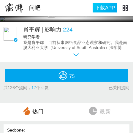
问吧
下载APP
探索
2016-01-20
北京
肖平辉
| 影响力
224
研究学者
我是肖平辉，目前从事网络食品业态观察和研究。我是南
澳大利亚大学（University of South Australia）法学博
士。曾为德国国际合作机构（GIZ）、联合国开发计划署
（UNDP）项目顾问及项目官员。《华夏酒报》《酒典》
《新食品》等行业媒体专栏作家、特约撰稿人。爱酒爱美
食，就是吃什么都不胖。欢迎与我探讨食品安全立法特别
是涉及互联网食品业态的问题。
75
共
126
个提问，
17
个回复
已关闭提问
Secbone
: