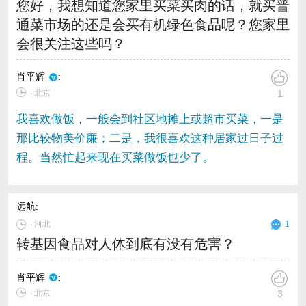
您好，我想知道您家里买菜买肉的话，就买普
通菜市场的还是会买有机绿色食品呢？您家里
会很关注这些吗？
肖平辉
:
∙ 北京
1
我喜欢做饭，一般会到社区地摊上或超市买菜，一是
那比较物美价廉；二是，我很喜欢这种居家过日子过
程。当然忙起来现在买菜做饭也少了。
远航
:
∙
河北
1
转基因食品对人体到底有没有危害？
肖平辉
:
∙ 北京
3