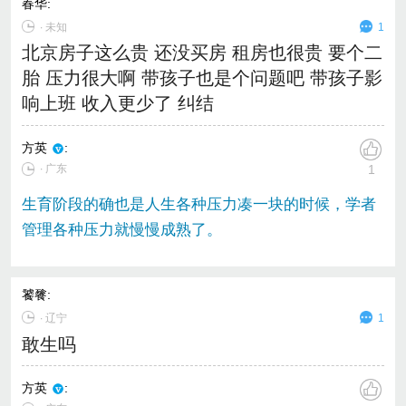
春华
:
∙
未知
1
北京房子这么贵 还没买房 租房也很贵 要个二
胎 压力很大啊 带孩子也是个问题吧 带孩子影
响上班 收入更少了 纠结
方英
:
∙ 广东
1
生育阶段的确也是人生各种压力凑一块的时候，学者
管理各种压力就慢慢成熟了。
饕餮
:
∙
辽宁
1
敢生吗
方英
: