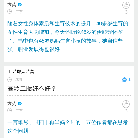
方英
:
∙ 广东
3
随着女性身体素质和生育技术的提升，40多岁生育的
女性生育大为增加，今天还听说46岁的伊能静怀孕
了。书中也有45岁妈妈生育小孩的故事，她自信坚
强，职业发展得也很好
. 若即灬若离
:
∙
未知
1
高龄二胎好不好？
方英
:
∙ 广东
3
一言难尽，《四十再当妈？》的十五位作者都在思考
这个问题。