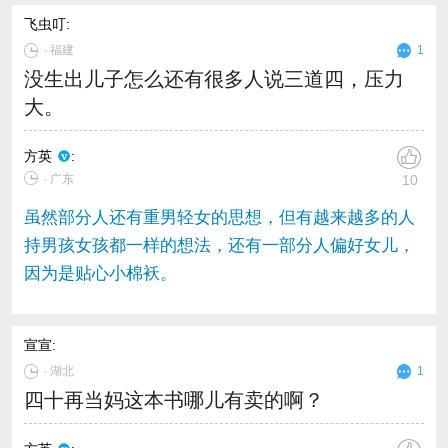
飞虫叮
:
∙
福建
1
没生出儿子怎么还有很多人说三道四，压力
大。
方英
:
∙ 广东
10
虽然部分人还有重男轻女的思想，但有越来越多的人
持男孩女孩都一样的想法，还有一部分人偏好女儿，
因为是贴心小棉袄。
宣宣
:
∙
湖北
1
四十再当妈这本书哪儿有卖的啊？