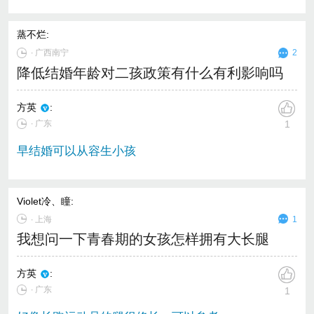
蒸不烂
:
∙
广西南宁
2
降低结婚年龄对二孩政策有什么有利影响吗
方英
:
∙ 广东
1
早结婚可以从容生小孩
Violet冷、瞳
:
∙
上海
1
我想问一下青春期的女孩怎样拥有大长腿
方英
:
∙ 广东
1