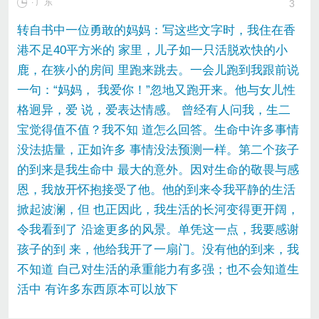
∙ 广东
3
转自书中一位勇敢的妈妈：写这些文字时，我住在香
港不足40平方米的 家里，儿子如一只活脱欢快的小
鹿，在狭小的房间 里跑来跳去。一会儿跑到我跟前说
一句：“妈妈， 我爱你！”忽地又跑开来。他与女儿性
格迥异，爱 说，爱表达情感。 曾经有人问我，生二
宝觉得值不值？我不知 道怎么回答。生命中许多事情
没法掂量，正如许多 事情没法预测一样。第二个孩子
的到来是我生命中 最大的意外。因对生命的敬畏与感
恩，我放开怀抱接受了他。他的到来令我平静的生活
掀起波澜，但 也正因此，我生活的长河变得更开阔，
令我看到了 沿途更多的风景。单凭这一点，我要感谢
孩子的到 来，他给我开了一扇门。没有他的到来，我
不知道 自己对生活的承重能力有多强；也不会知道生
活中 有许多东西原本可以放下