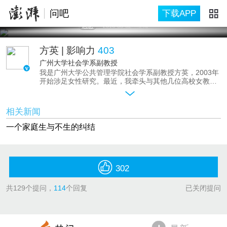
问吧
下载APP
思想
2016-03-02
上海
方英
| 影响力
403
广州大学社会学系副教授
我是广州大学公共管理学院社会学系副教授方英，2003年
开始涉足女性研究。最近，我牵头与其他几位高校女教师
一起，撰写了《四十再当妈》，大家分享了高龄高知女性
对生二孩的纠结，以及生二孩给生活带来的变化。
现在全面放开二孩，“生还是不生”对于60、70、80后的家
相关新闻
庭是一个令人纠结的问题。虽然很多适龄夫妻有生育二孩
的意愿，但意愿和行动之间横亘着压力山大的育儿重担，
一个家庭生与不生的纠结
个体有哪些调适策略？男性可以怎样参与育儿任务分担？
怎样引导社会建立家庭之外的社会育儿支持体系？这些都
可以和我一起交流探讨。
302
共
129
个提问，
114
个回复
已关闭提问