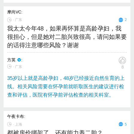
摩尚VC
:
∙
广东
2
我太太今年48，如果再怀算是高龄孕妇，我
很担心，但是她对二胎兴致很高，请问如果要
的话得注意哪些风险？谢谢
方英
:
∙ 广东
8
35岁以上就是高龄孕妇，48岁已经接近自然生育的上
线。相关风险需要在怀孕前就听取医生的建议进行检
查和评估，医院有怀孕前评估检查的相关科室。
午夜卡布
:
∙
上海
5
都被房价绑架了，还有能力养二胎？