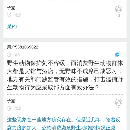
子雯
:
∙ 北京
3
是的
用户5581069622
:
∙
未知
1
野生动物保护刻不容缓，而消费野生动物群体
大都是宾馆与酒店，无野味不成席己成恶习，
地方有关部门缺监管有效的措施，打击滥捕野
生动物行为应采取那方面有效办法？
子雯
:
∙ 北京
1
这些现象在一些地方确实存在。但是近几年，随着反
腐力度的加大，公款消费濒危野生动物的情况正减