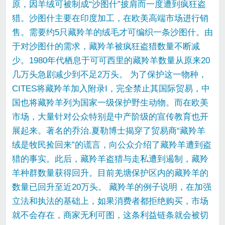
原，因羊绒可被制成“沙图什”披肩而一度遭到疯狂盗
猎。沙图什主要在印度加工，在欧美高端市场进行销
售。需要约5只藏羚羊的绒毛才可编织一条沙图什。由
于对沙图什的需求，藏羚羊被疯狂盗猎数量不断减
少。1980年代栖息于可可西里的藏羚羊数量从原来20
几万头急剧减少到不足2万头。 为了保护这一物种，
CITES将藏羚羊加入附录I，完全禁止其国际贸易，中
国也将藏羚羊列为国家一级保护野生动物。而在欧美
市场，大量针对公众特别是中产阶级的宣传教育也开
展起来。著名的乔治.夏勒博士揭穿了贸易商“藏羚羊
绒是牧民捡回来”的谎言，向公众介绍了藏羚羊遭到盗
猎的事实。此后，藏羚羊盗猎与走私遭到遏制，藏羚
羊种群数量获得回升。目前羌塘保护区内的藏羚羊的
数量已回升至近20万头。 藏羚羊的例子说明，在加强
立法和执法的基础上，如果消费者都拒绝购买，市场
就不会存在，商家无利可图，这条利益链条就会被切