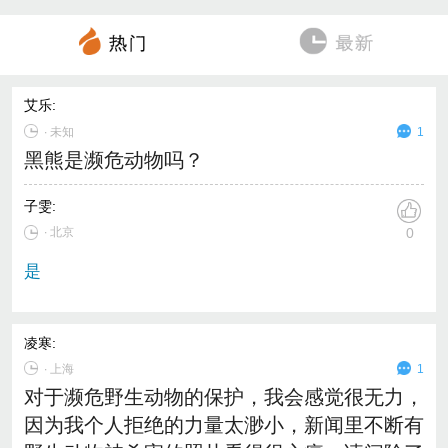
艾乐
:
∙
未知
1
黑熊是濒危动物吗？
子雯
:
∙ 北京
0
是
凌寒
:
∙
上海
1
对于濒危野生动物的保护，我会感觉很无力，
因为我个人拒绝的力量太渺小，新闻里不断有