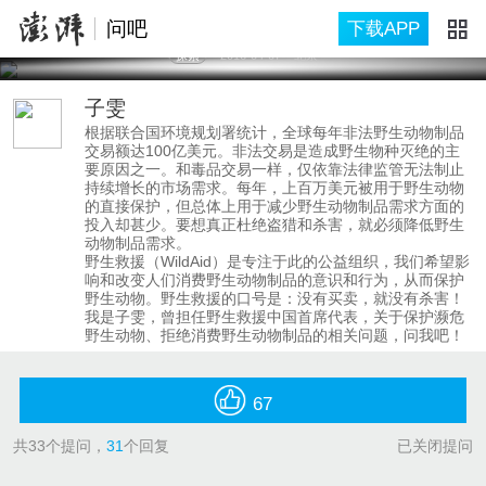
问吧
下载APP
探索
2016-04-07
北京
子雯
根据联合国环境规划署统计，全球每年非法野生动物制品
交易额达100亿美元。非法交易是造成野生物种灭绝的主
要原因之一。和毒品交易一样，仅依靠法律监管无法制止
持续增长的市场需求。每年，上百万美元被用于野生动物
的直接保护，但总体上用于减少野生动物制品需求方面的
投入却甚少。要想真正杜绝盗猎和杀害，就必须降低野生
动物制品需求。
野生救援（WildAid）是专注于此的公益组织，我们希望影
响和改变人们消费野生动物制品的意识和行为，从而保护
野生动物。野生救援的口号是：没有买卖，就没有杀害！
我是子雯，曾担任野生救援中国首席代表，关于保护濒危
野生动物、拒绝消费野生动物制品的相关问题，问我吧！
67
共
33
个提问，
31
个回复
已关闭提问