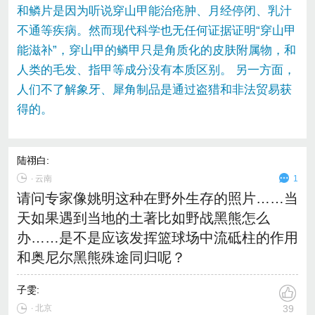
和鳞片是因为听说穿山甲能治疮肿、月经停闭、乳汁
不通等疾病。然而现代科学也无任何证据证明“穿山甲
能滋补”，穿山甲的鳞甲只是角质化的皮肤附属物，和
人类的毛发、指甲等成分没有本质区别。 另一方面，
人们不了解象牙、犀角制品是通过盗猎和非法贸易获
得的。
陆祤白
:
∙
云南
1
请问专家像姚明这种在野外生存的照片……当
天如果遇到当地的土著比如野战黑熊怎么
办……是不是应该发挥篮球场中流砥柱的作用
和奥尼尔黑熊殊途同归呢？
子雯
:
∙ 北京
39