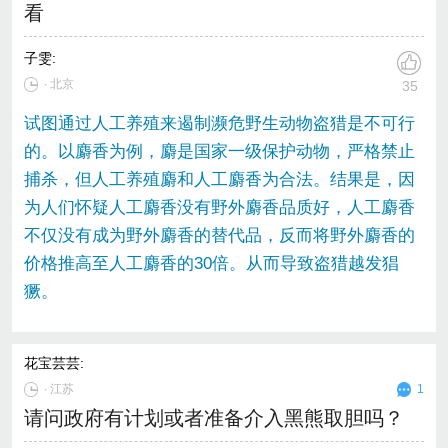
看
子雯
:
∙ 北京
35
试图通过人工养殖来遏制濒危野生动物盗猎是不可行
的。以麝香为例，麝是国家一级保护动物，严格禁止
捕杀，但人工养殖麝和人工麝香为合法。结果是，因
为人们怀疑人工麝香没有野外麝香品质好，人工麝香
不仅没有成为野外麝香的替代品，反而将野外麝香的
价格推高至人工麝香的30倍。从而导致盗猎越发猖
獗。
花宝芸芸
:
∙
江苏
1
请问政府有计划或者准备介入黑熊取胆吗？