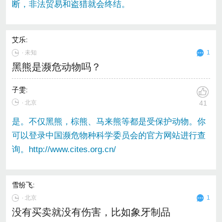
断，非法贸易和盗猎就会终结。
艾乐
:
∙
未知
1
黑熊是濒危动物吗？
子雯
:
∙ 北京
41
是。不仅黑熊，棕熊、马来熊等都是受保护动物。你
可以登录中国濒危物种科学委员会的官方网站进行查
询。http://www.cites.org.cn/
雪纷飞
:
∙
北京
1
没有买卖就没有伤害，比如象牙制品