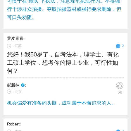
习惯于在“镜头”下执法，注意规范执法行为。不得强
行干涉群众拍摄、夺取拍摄器材或强行要求删除，但
可口头劝阻。
荠麦青青
:
∙
江苏
2
您好！我50岁了，自考法本，理学士、有化
工硕士学位，想考你的博士专业，可行性如
何？
彭新林
:
∙ 北京
58
机会偏爱有准备的头脑，成功属于不懈追求的人。
Robert
: