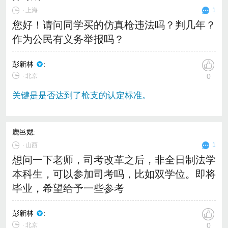
∙
上海
1
您好！请问同学买的仿真枪违法吗？判几年？
作为公民有义务举报吗？
彭新林
:
∙ 北京
0
关键是是否达到了枪支的认定标准。
鹿邑媤
:
∙
山西
1
想问一下老师，司考改革之后，非全日制法学
本科生，可以参加司考吗，比如双学位。即将
毕业，希望给予一些参考
彭新林
:
∙ 北京
0