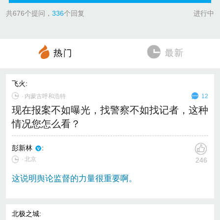
共
676
个提问，
336
个回复
进行中
飞火
:
∙
内蒙古呼和浩特
12
现在报案不如曝光，找警察不如找记者，这种
情况您怎么看？
彭新林
:
∙ 北京
246
这说明舆论监督的力量很重要啊。
北极之城
: