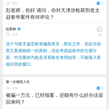
∙
浙江
1
彭老师，你好 请问，你对天津涉枪获刑老太
赵春华案件有何评论？
彭新林
:
∙ 北京
13
这个与枪支鉴定标准偏低有关，除此之外，也应当按
照主客观相统一的原则，综合考虑赵春华的主观方
面，对涉案的汽枪是否系枪支有明知等，不能落入客
观归罪的窠臼。
第一次领悟人生
:
∙
未知
4
被骗一万元，已经报案，还能有什么好办法追
回来吗？