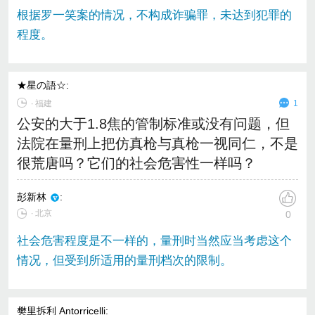
根据罗一笑案的情况，不构成诈骗罪，未达到犯罪的
程度。
★星の語☆
:
∙
福建
1
公安的大于1.8焦的管制标准或没有问题，但
法院在量刑上把仿真枪与真枪一视同仁，不是
很荒唐吗？它们的社会危害性一样吗？
彭新林
:
∙ 北京
0
社会危害程度是不一样的，量刑时当然应当考虑这个
情况，但受到所适用的量刑档次的限制。
樊里拆利 Antorricelli
: