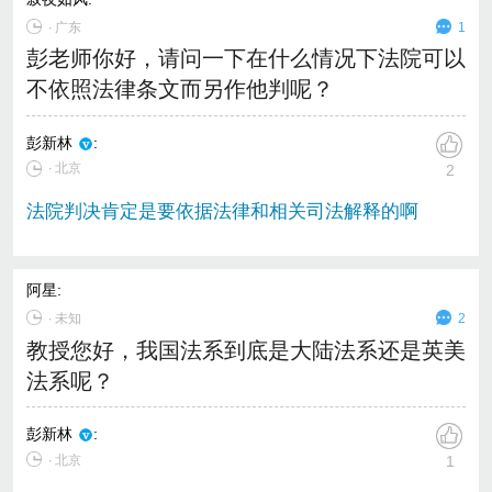
∙
广东
1
彭老师你好，请问一下在什么情况下法院可以
不依照法律条文而另作他判呢？
彭新林
:
∙ 北京
2
法院判决肯定是要依据法律和相关司法解释的啊
阿星
:
∙
未知
2
教授您好，我国法系到底是大陆法系还是英美
法系呢？
彭新林
:
∙ 北京
1