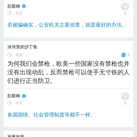
彭新林
:
∙ 北京
5
若被骗确实，公安机关立案侦查，就是最好的办法。
冰河里的沙丁鱼
:
∙
未知
2
为何我们会禁枪，欧美一些国家没有禁枪也并
没有出现动乱，反而禁枪可以使手无寸铁的人
们进行正当防卫。
彭新林
:
∙ 北京
5
各国国情、社会管理制度等都不一样。
寂夜如风
: