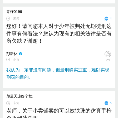
青柠0199
:
∙
未知
4
您好！请问您本人对于少年被判处无期徒刑这
件事有何看法？您认为现有的相关法律是否有
所欠缺？谢谢！
彭新林
:
∙ 北京
29
我认为，定罪没有问题，但量刑确实过重，难以实现
刑罚的目的。
却道天凉好个秋
:
∙
未知
5
老师，关于小卖铺卖的可以放铁珠的仿真手枪
会收到处罚吗