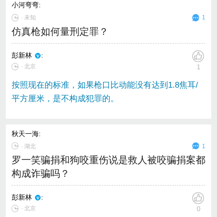
小河弯弯
:
∙
未知
1
仿真枪如何量刑定罪？
彭新林
:
∙ 北京
1
按照现在的标准，如果枪口比动能没有达到1.8焦耳/
平方厘米，是不构成犯罪的。
秋天一海
:
∙
湖北
1
罗一笑骗捐和狗咬重伤说是救人被咬骗捐案都
构成诈骗吗？
彭新林
:
∙ 北京
0