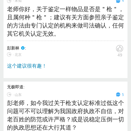
∙
未知
4
老师你好，关于鉴定一样物品是否是＂枪＂，
且属何种＂枪＂；建议有关方面参照亲子鉴定
的方法由专门认定的机构来做司法确认，任何
其它机关认定无效。
彭新林
:
∙ 北京
49
这个建议很有趣！
无极即道
:
∙
山东
5
彭老师，如今我过关于枪支认定标准过低这个
问题可不可以理解为我国政府执政不自信，对
老百姓的防范或许严格？或是说稳定压倒一切
的执政思想还在大行其道？