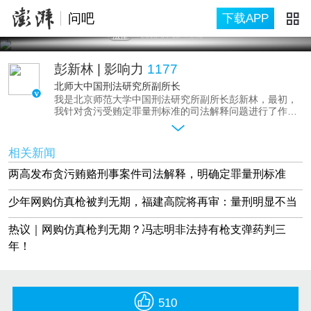
问吧
下载APP
法律
2016-04-18
上海
彭新林
| 影响力
1177
北师大中国刑法研究所副所长
我是北京师范大学中国刑法研究所副所长彭新林，最初，
我针对贪污受贿定罪量刑标准的司法解释问题进行了作
答。前段时间，关于如何规制警权，规范公安执法等问题
也与网友们进行了交流。
近日，福建高院决定再审“少年网购仿真枪被判无期”一
相关新闻
案，颇受舆论关注。我们该如何看待现有的“仿真枪”入刑
标准？制造、贩卖、持有“仿真枪”，会承担何种责任？一
两高发布贪污贿赂刑事案件司法解释，明确定罪量刑标准
切有关仿真枪定罪量刑的问题，尽管问我吧。
少年网购仿真枪被判无期，福建高院将再审：量刑明显不当
热议｜网购仿真枪判无期？冯志明非法持有枪支弹药判三
年！
510