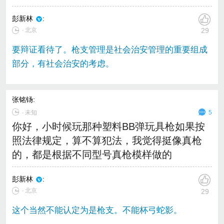
彭新林
:
∙ 北京
29
要辩证看待了。枪支管理是社会治安管理的重要组成
部分，有社会治安的考虑。
张铭钖
:
∙
未知
5
你好，小时候玩那种塑料BB弹玩具枪如果按
照法律规定，算不算犯法，我觉得挺像真枪
的，都是根据不同型号真枪模样做的
彭新林
:
∙ 北京
29
这个当然不能认定为是枪支。不能杯弓蛇影。