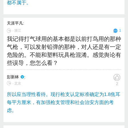
都不属于。
天涯平凡
:
∙
浙江
1
我记得打气球用的基本都是以前打鸟用的那种
气枪，可以发射铅弹的那种，对人还是有一定
危险的。不能和塑料玩具枪混淆。感觉舆论有
些误导，您怎么看？
彭新林
:
∙ 北京
2
所以应当理性看待。现行枪支认定标准确定为1.8焦耳
每平方厘米，有加强枪支管理和社会治安方面的考
虑。