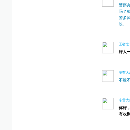
警察
吗？
警多
映。
王者之
好人
没有大
不敢
东营大
你好
有收