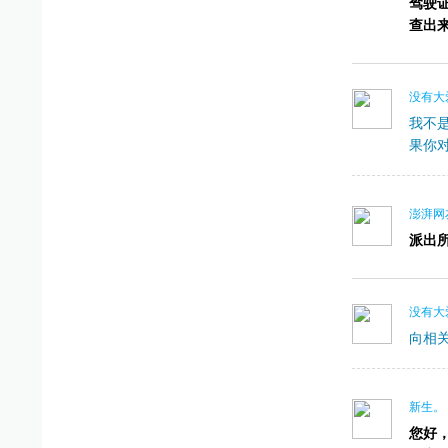
驾驶
查出
没有大
我不
果你
澎湃网友
派出
没有大
向相
新生。
您好