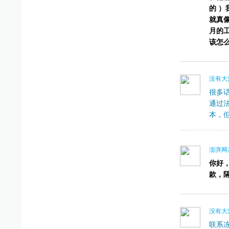
的 
就真
月的工
该怎
没有大
很多
通过
本，
澎湃网友
你好，
款，
没有大
联系