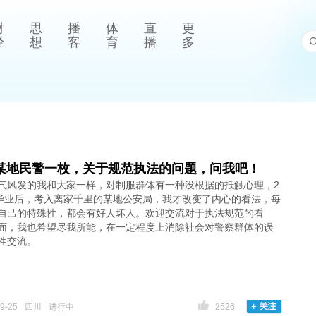
财
思
播
体
直
更
经
想
客
育
播
多
某地民警一枚，关于规范执法的问题，问我吧！
气风发的我和大家一样，对制服群体有一种没根据的抵触心理，2
学毕业后，考入离家千里的某地公安局，我才改变了内心的看法，每
自己的特殊性，都会有好人坏人。欢迎交流对于执法规范的看
面，我也希望尽我所能，在一定程度上消除社会对警察群体的误
性交流。
9-25
四川
进行中
2526