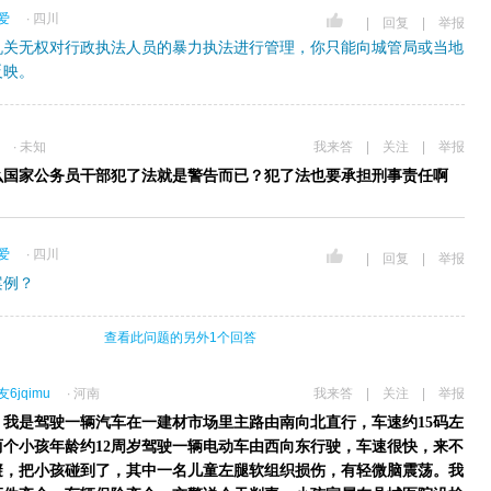
爱
∙ 四川
|
回复
|
举报
机关无权对行政执法人员的暴力执法进行管理，你只能向城管局或当地
反映。
∙ 未知
我来答
|
关注
|
举报
么国家公务员干部犯了法就是警告而已？犯了法也要承担刑事责任啊
爱
∙ 四川
|
回复
|
举报
案例？
查看此问题的另外1个回答
6jqimu
∙ 河南
我来答
|
关注
|
举报
，我是驾驶一辆汽车在一建材市场里主路由南向北直行，车速约15码左
两个小孩年龄约12周岁驾驶一辆电动车由西向东行驶，车速很快，来不
避，把小孩碰到了，其中一名儿童左腿软组织损伤，有轻微脑震荡。我