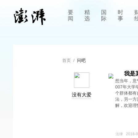
要
精
国
时
闻
选
际
事
首页
/
问吧
我是
想当年，意
007年大
个群体都有
没有大爱
法，另一方
解，欢迎理
法律
2018-0