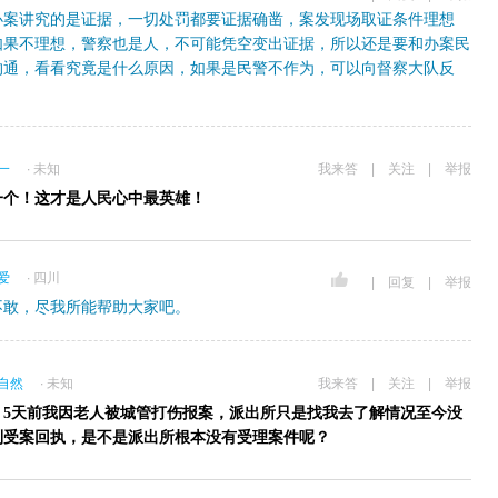
办案讲究的是证据，一切处罚都要证据确凿，案发现场取证条件理想
如果不理想，警察也是人，不可能凭空变出证据，所以还是要和办案民
沟通，看看究竟是什么原因，如果是民警不作为，可以向督察大队反
一
∙ 未知
我来答
|
关注
|
举报
一个！这才是人民心中最英雄！
爱
∙ 四川
|
回复
|
举报
不敢，尽我所能帮助大家吧。
自然
∙ 未知
我来答
|
关注
|
举报
，5天前我因老人被城管打伤报案，派出所只是找我去了解情况至今没
到受案回执，是不是派出所根本没有受理案件呢？