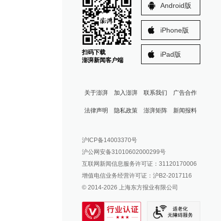
Android版
iPhone版
扫码下载
iPad版
澎湃新闻客户端
关于澎湃
加入澎湃
联系我们
广告合作
法律声明
隐私政策
澎湃矩阵
新闻报料
报料热线: 021-962866
澎湃新闻微博
沪ICP备14003370号
报料邮箱: news@thepaper.cn
澎湃新闻公众号
沪公网安备31010602000299号
澎湃新闻抖音号
互联网新闻信息服务许可证：31120170006
派生万物开放平台
增值电信业务经营许可证：沪B2-2017116
© 2014-
2026
上海东方报业有限公司
IP SHANGHAI
SIXTH TONE