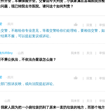
证件齐全，车辆保险齐全。交警说今天判责，小孩家属在县城医院没检
来问题，现已转院去市医院。请问这个如何判责？
爱
∙ 四川
|
回复
|
举报
是交警，不敢给你专业意见，等着交警给你们处理哈，要相信交警，如
对结果不服，可以提起复议或诉讼。
fURBny
∙ 山西
我来答
|
关注
|
举报
所不秉公执法，不依法办案该怎么做？
爱
∙ 四川
|
回复
|
举报
关部门投诉反映，或向法院提起诉讼。
∙ 山西
我来答
|
关注
|
举报
，我家人因为把一小袋垃圾扔到了原来一直扔垃圾的地方，而那个地方