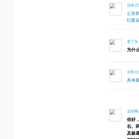
没有大
公安
纪委
老丁头
为什
没有大
具体
澎湃网友
你好
右。
及躲