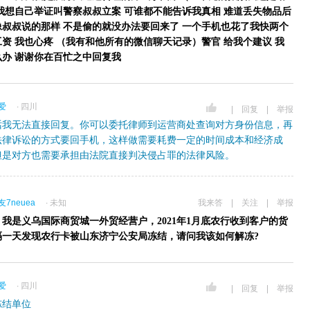
）我想自己举证叫警察叔叔立案 可谁都不能告诉我真相 难道丢失物品后
像叔叔说的那样 不是偷的就没办法要回来了 一个手机也花了我快两个
资 我也心疼 （我有和他所有的微信聊天记录）警官 给我个建议 我
么办 谢谢你在百忙之中回复我
爱
∙ 四川
|
回复
|
举报
话我无法直接回复。你可以委托律师到运营商处查询对方身份信息，再
法律诉讼的方式要回手机，这样做需要耗费一定的时间成本和经济成
但是对方也需要承担由法院直接判决侵占罪的法律风险。
7neuea
∙ 未知
我来答
|
关注
|
举报
我是义乌国际商贸城一外贸经营户，2021年1月底农行收到客户的货
隔一天发现农行卡被山东济宁公安局冻结，请问我该如何解冻?
爱
∙ 四川
|
回复
|
举报
冻结单位