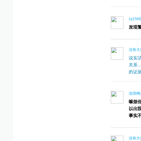
zy1560
发现
没有大
说实
关系
的证
澎湃网友
嘛烦
以出
事实
没有大