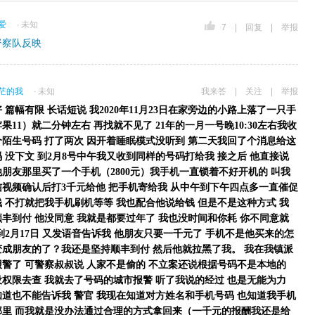
爱
∙ 未知
7
|
回复
|
举报
督察队反映
茫的我
∙ 未知
我来答
|
关注
|
举报
 篇幅有限 长话短说 我2020年11月23日在家旁边的小路上落了一只手
果11）就二分钟左右 再找就不见了 21年的一月一号晚10:30左右我收
个陌生号码 打了两次 因开着睡眠模式没听到 第二天我回了个消息给这
 没下文 到2月8号中午我又收到同样的号码打给我 接之后 他直接说
朋友那里买了一个手机（2800元）我手机一直锁着不好开机的 叫我
信视频确认后打3千元给他 把手机寄给我 从中午到下午四点多一直催促
 不打就把我手机刷机等等 我也配合他说给钱 但是不是这种方式 我
丰到付 他没同意 我就是都要过年了 我也没时间和你耗 你不同意就
到2月17日 又发语音告诉我 他朋友只要一千元了 手机不是他买来的怎
变成朋友的了？我还是坚持顺丰到付 然后他就拉黑了我。 我在我镇派
报警了 可警察叔叔说 人家不是偷的 不立案还说根据号码不是本地的
没权限去查 我就去了号码的城市报警 听了我说的经过 也是无能为力
知道也不能告诉我 警官 我现在知道对方姓名和手机号码 也知道我手机
那里 而我就是没办法通过合理的方式拿回来（一千元的报酬我还是给