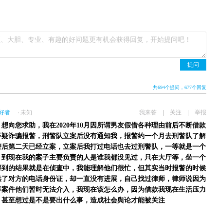
提问
共
694
个提问
，677个回复
好者
∙ 未知
我来答
|
关注
|
举报
想向您求助，我在2020年10月因所谓男友假借各种理由前后不断借款
怀疑诈骗报警，刑警队立案后没有通知我，报警约一个月去刑警队了解
警后第二天已经立案，立案后我打过电话也去过刑警队，一等就是一个
，到现在我的案子主要负责的人是谁我都没见过，只在大厅等，坐一个
得到的结果就是在侦查中，我能理解他们很忙，但其实当时报警的时候
供了对方的电话身份证，却一直没有进展，自己找过律师，律师说因为
事案件他们暂时无法介入，我现在该怎么办，因为借款我现在生活压力
，甚至想过是不是要出什么事，造成社会舆论才能被关注