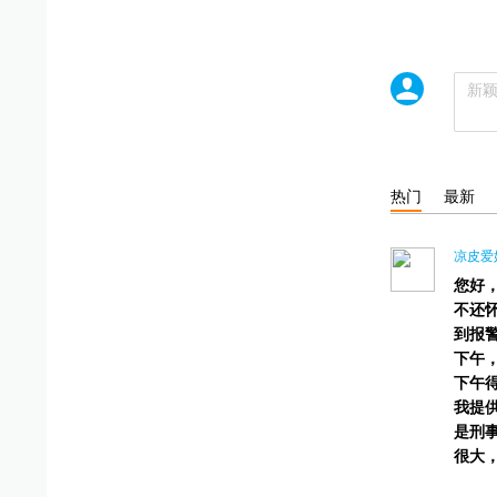
热门
最新
凉皮爱
您好，
不还
到报
下午
下午
我提
是刑
很大