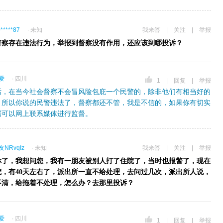
*****87
∙ 未知
我来答
|
关注
|
举报
警察存在违法行为，举报到督察没有作用，还应该到哪投诉？
爱
∙ 四川
1
|
回复
|
举报
话，在当今社会督察不会冒风险包庇一个民警的，除非他们有相当好的
，所以你说的民警违法了，督察都还不管，我是不信的，如果你有切实
据可以网上联系媒体进行监督。
NRvqIz
∙ 未知
我来答
|
关注
|
举报
你了，我想问您，我有一朋友被别人打了住院了，当时也报警了，现在
院，有40天左右了，派出所一直不给处理，去问过几次，派出所人说，
不清，给拖着不处理，怎么办？去那里投诉？
爱
∙ 四川
1
|
回复
|
举报