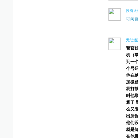
没有大
可向
无助迷
警官好
机（苹
到一
个号码
他在他
加微
我打钱
叫他顺
算了 
么又
出所
他们
就是
在他