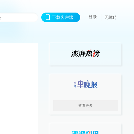
登录
下载客户端
无障碍
查看更多