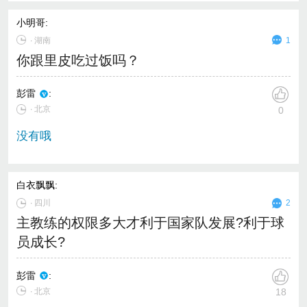
小明哥
:
∙
湖南
1
你跟里皮吃过饭吗？
彭雷
:
∙ 北京
0
没有哦
白衣飘飘
:
∙
四川
2
主教练的权限多大才利于国家队发展?利于球
员成长?
彭雷
:
∙ 北京
18