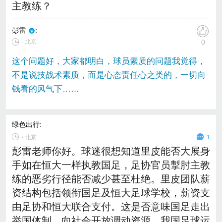
主教练？
彭雷
:
∙ 北京
0
这个问题好，大家都明白，球员素质的问题我觉得，
不是说技战术素质，而是心态责任心之类的，一切向
钱看的风气下……
绿色出行
:
∙
北京
1
彭雷老师你好。球迷很想知道里皮能否大展身
手如在恒大一样执教国足，足协官员掣肘主教
练的恶劣行径能否减少甚至杜绝。里皮团队薪
资结构包括领衔国足及恒大足球学校，薪资支
由足协和恒大联合支付。这是否意味国足走出
举国体制，向社会开放调动资源，我国足球运