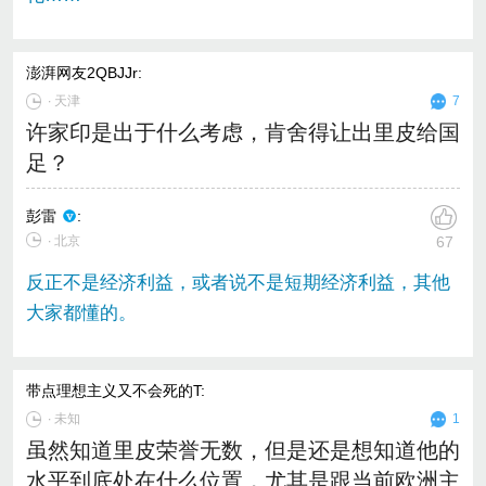
澎湃网友2QBJJr
:
∙
天津
7
许家印是出于什么考虑，肯舍得让出里皮给国
足？
彭雷
:
∙ 北京
67
反正不是经济利益，或者说不是短期经济利益，其他
大家都懂的。
带点理想主义又不会死的T
:
∙
未知
1
虽然知道里皮荣誉无数，但是还是想知道他的
水平到底处在什么位置，尤其是跟当前欧洲主