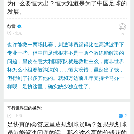
为什么要恒大出？恒大难道是为了中国足球的
发展。
彭雷
:
∙ 北京
5
也许能救一两场比赛，刺激球员踢得比在高洪波手下
专业一些。但中国足球根本不是一两个教练能解决的
问题，里皮在意大利国家队就是救世主么，南非世界
杯怎么小组赛被淘汰的……恒大没错，虽然出了钱，
但得到了很多其他的。就和万达前几年支持卡马乔一
样呗，足协这里，确实缺少独立性了。
平行世界里的撇列
:
∙
上海
2
足协真的会答应里皮规划球员吗？如果规划球
员就能解决问题的话，那么这么高的价钱花的