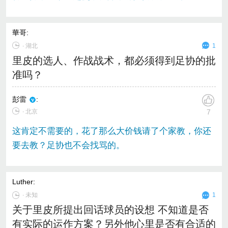
華哥
:
∙
湖北
1
里皮的选人、作战战术，都必须得到足协的批
准吗？
彭雷
:
∙ 北京
7
这肯定不需要的，花了那么大价钱请了个家教，你还
要去教？足协也不会找骂的。
Luther
:
∙
未知
1
关于里皮所提出回话球员的设想 不知道是否
有实际的运作方案？另外他心里是否有合适的