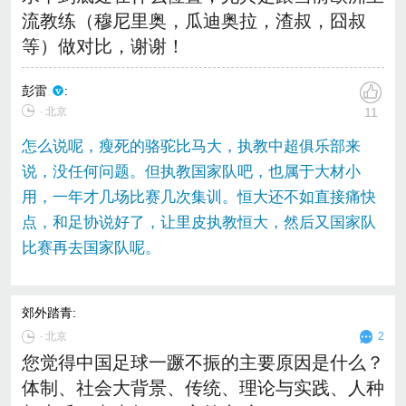
流教练（穆尼里奥，瓜迪奥拉，渣叔，囧叔
等）做对比，谢谢！
彭雷
:
∙ 北京
11
怎么说呢，瘦死的骆驼比马大，执教中超俱乐部来
说，没任何问题。但执教国家队吧，也属于大材小
用，一年才几场比赛几次集训。恒大还不如直接痛快
点，和足协说好了，让里皮执教恒大，然后又国家队
比赛再去国家队呢。
郊外踏青
:
∙
北京
2
您觉得中国足球一蹶不振的主要原因是什么？
体制、社会大背景、传统、理论与实践、人种