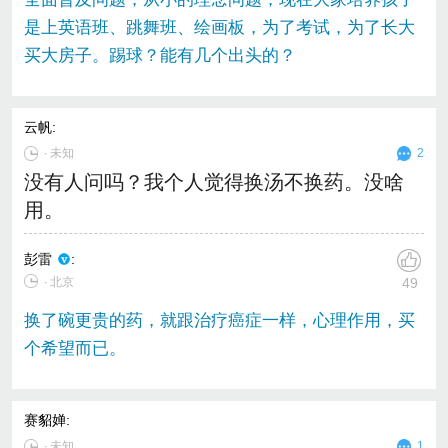
是上英语班、跳舞班、绘画板，为了考试，为了长大
买大房子。踢球？能有几个出头的？
云帆
:
∙
未知
2
没有人问吗？我个人觉得换汤不换药。没啥
用。
彭雷
:
∙ 北京
49
换了碗更贵的药，就跟治疗癌症一样，心理作用，买
个希望而已。
赛貂婵
:
∙
未知
1