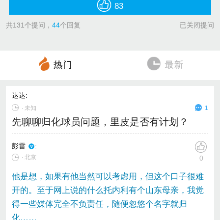
83
共
131
个提问，
44
个回复
已关闭提问
达达
:
∙
未知
1
先聊聊归化球员问题，里皮是否有计划？
彭雷
:
∙ 北京
0
他是想，如果有他当然可以考虑用，但这个口子很难
开的。至于网上说的什么托内利有个山东母亲，我觉
得一些媒体完全不负责任，随便忽悠个名字就归
化……