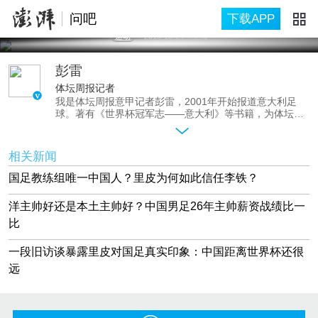
问吧
下载APP
运动
2016-10-24
上海
彭雷
体坛周报记者
我是体坛周报意甲记者彭雷，2001年开始报道意大利足
球。著有《世界杯冠军志——意大利》等书籍，为体坛周
报及其他媒体撰写大量意大利足球新闻与历史稿件。里皮
入主中国队有哪些背后的故事，他的到来，就能拯救中国
男足吗？一起聊聊吧！
相关新闻
国足教练组唯一中国人？里皮为何如此信任李铁？
洋主帅好还是本土主帅好？中国男足26年主帅薪资战绩比一
比
一段旧访谈暴露里皮对国足真实印象：中国距离世界杯还很
远