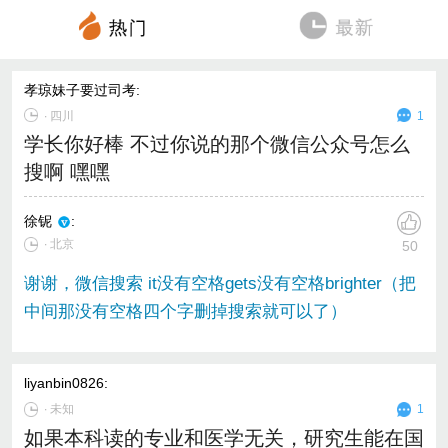
孝琼妹子要过司考
:
∙
四川
1
学长你好棒 不过你说的那个微信公众号怎么
搜啊 嘿嘿
徐铌
:
∙ 北京
50
谢谢，微信搜索 it没有空格gets没有空格brighter（把
中间那没有空格四个字删掉搜索就可以了）
liyanbin0826
:
∙
未知
1
如果本科读的专业和医学无关，研究生能在国