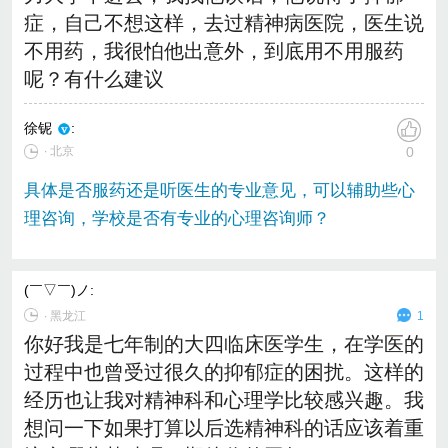
症，自己不想这样，去过精神病医院，医生说
不用药，我很怕他出意外，到底用不用服药
呢？有什么建议
徐铌
:
∙ 北京
0
具体是否服药还是听医生的专业意见，可以辅助些心
理咨询，学校是否有专业的心理咨询师？
(￣▽￣)ノ
:
∙
黑龙江
1
你好我是七年制的大四临床医学生，在学医的
过程中也曾受过很久的抑郁症的困扰。这样的
经历也让我对精神科和心理学比较感兴趣。我
想问一下如果打算以后选精神科的话应该着重