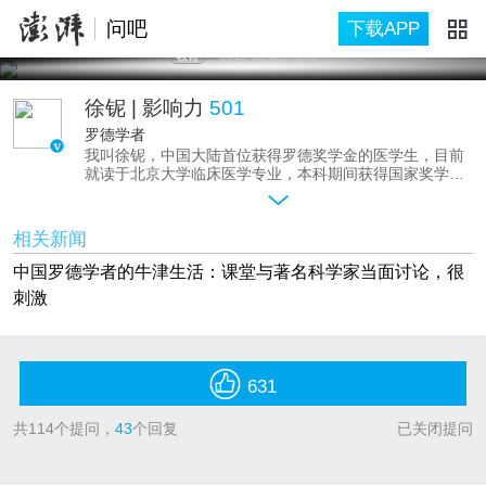
问吧
下载APP
教育
2016-12-02
上海
徐铌
| 影响力
501
罗德学者
我叫徐铌，中国大陆首位获得罗德奖学金的医学生，目前
就读于北京大学临床医学专业，本科期间获得国家奖学
金、医学生特等奖学金。曾赴牛津大学从事基因组编辑和
RNA生物学的研究，并在耶鲁大学医学院精神病学系实
习。我以共同第一作者身份在神经生物学国际顶级期刊
相关新闻
Journal of Neuroscience上发表研究论文，揭示了神经病
理性疼痛的机制，研发出新型镇痛药物。作为中国医学生
中国罗德学者的牛津生活：课堂与著名科学家当面讨论，很
联合会（IFMSA-China）的副主席，我在中国建立了
刺激
SCORE研究交换项目，旨在提供中国和国际医学生更多科
研训练。同时，我还建立了“总会变好”（It Gets Brighter）
网络平台，希望通过公共教育和真实经历分享来消除精神
疾病的病耻感，鼓励人们寻求专业帮助。生活中，我热爱
排球运动，曾经作为北京大学男排队员获得市、校级比赛
631
冠军。
在获得罗德奖学金后，我计划在牛津攻读精神病学博士，
共
114
个提问，
43
个回复
已关闭提问
目标成为一名医师科学家，利用医疗科技帮助中国的精神
疾病患者。关于罗德奖学金、医学生生活、学习与科研的
问题，问我吧！