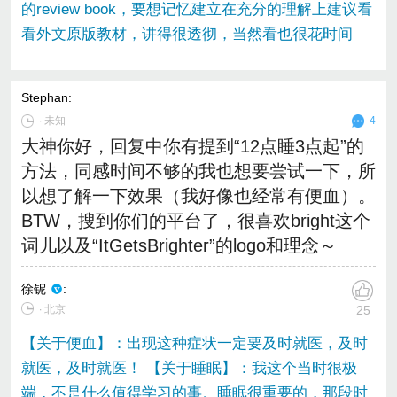
的review book，要想记忆建立在充分的理解上建议看
看外文原版教材，讲得很透彻，当然看也很花时间
Stephan
:
∙
未知
4
大神你好，回复中你有提到“12点睡3点起”的
方法，同感时间不够的我也想要尝试一下，所
以想了解一下效果（我好像也经常有便血）。
BTW，搜到你们的平台了，很喜欢bright这个
词儿以及“ItGetsBrighter”的logo和理念～
徐铌
:
∙ 北京
25
【关于便血】：出现这种症状一定要及时就医，及时
就医，及时就医！ 【关于睡眠】：我这个当时很极
端，不是什么值得学习的事。睡眠很重要的，那段时