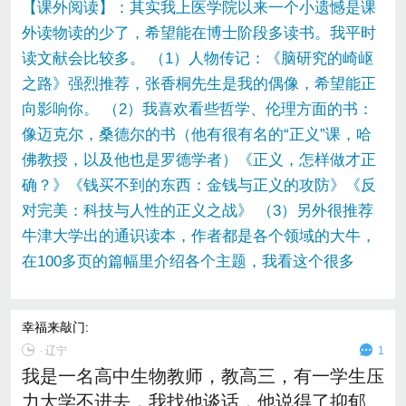
【课外阅读】：其实我上医学院以来一个小遗憾是课
外读物读的少了，希望能在博士阶段多读书。我平时
读文献会比较多。 （1）人物传记：《脑研究的崎岖
之路》强烈推荐，张香桐先生是我的偶像，希望能正
向影响你。 （2）我喜欢看些哲学、伦理方面的书：
像迈克尔，桑德尔的书（他有很有名的“正义”课，哈
佛教授，以及他也是罗德学者）《正义，怎样做才正
确？》《钱买不到的东西：金钱与正义的攻防》《反
对完美：科技与人性的正义之战》 （3）另外很推荐
牛津大学出的通识读本，作者都是各个领域的大牛，
在100多页的篇幅里介绍各个主题，我看这个很多
幸福来敲门
:
∙
辽宁
1
我是一名高中生物教师，教高三，有一学生压
力大学不进去，我找他谈话，他说得了抑郁