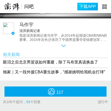
问吧
下载APP
运动
2017-02-21
上海
马作宇
澎湃新闻记者
我是澎湃新闻记者马作宇，从2014年起报道CBA和NBA的
赛事。2015年在长沙亲历了中国男篮重夺亚锦赛冠军，连
续3年现场采访NBA中国赛，并长期跟踪报道CBA赛事。曾
专访亚当·萧华、姚明、麦蒂、科比、保罗·皮尔斯、韦
德、利拉德、弗雷戴特等NBA和CBA球星。关于刚结束的
相关新闻
CBA常规赛乱象以及CBA、NBA的相关问题，问我吧。
2月23日，中国篮球协会第九届全国代表大会宣布，姚明
眼泪之后北京男篮该如何重建，除了马布里真该换血了
当选新一届中国篮协主席，他当政后中国篮球改革会有怎
样的走向，欢迎一起聊聊。
独家｜又一段外援CBA重生故事，“感谢姚明给我机会打球”
117
共
105
个提问，
53
个回复
进行中