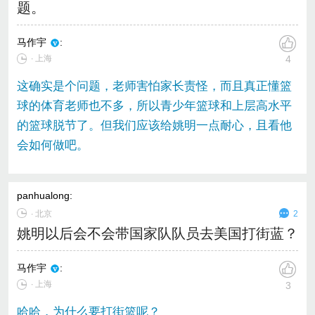
题。
马作宇
:
∙ 上海
4
这确实是个问题，老师害怕家长责怪，而且真正懂篮
球的体育老师也不多，所以青少年篮球和上层高水平
的篮球脱节了。但我们应该给姚明一点耐心，且看他
会如何做吧。
panhualong
:
∙
北京
2
姚明以后会不会带国家队队员去美国打街蓝？
马作宇
:
∙ 上海
3
哈哈，为什么要打街篮呢？