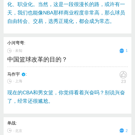
化、职业化。当然，这是一段很漫长的路，或许有一
天，我们也能像NBA那样商业程度非常高，那么球员
自由转会、交易，选秀正规化，都会成为常态。
小河弯弯
:
∙
未知
1
中国篮球改革的目的？
马作宇
:
∙ 上海
23
现在的CBA和男女篮，你觉得看着兴奋吗？别说兴奋
了，经常还很尴尬。
单战
:
∙
北京
2