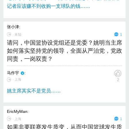
记者应该赚不到收购一支球队的钱……
张小津
:
∙
未知
1
请问，中国篮协设党组还是党委？姚明当主席
如何落实坚持党的领导，全面从严治党，党政
同责，一岗双责？
马作宇
:
∙ 上海
2
姚主席其实不是党员……
EricMyMan
:
∙
上海
1
如果非要联赛发生质变，从而中国篮球发生质