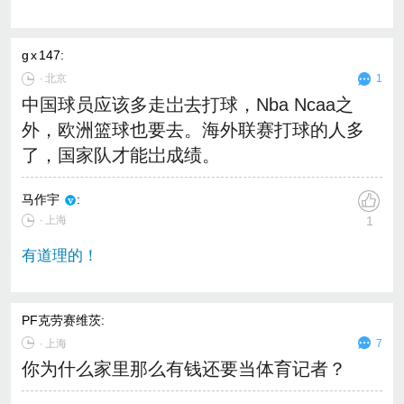
g x 147
:
∙
北京
1
中国球员应该多走岀去打球，Nba Ncaa之
外，欧洲篮球也要去。海外联赛打球的人多
了，国家队才能岀成绩。
马作宇
:
∙ 上海
1
有道理的！
PF克劳赛维茨
:
∙
上海
7
你为什么家里那么有钱还要当体育记者？