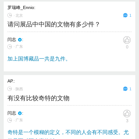
罗瑞峰_Ennio
:
∙
北京
1
请问展品中中国的文物有多少件？
闫志
:
∙ 广东
0
加上国博藏品一共是九件。
AP.
:
∙
陕西
1
有没有比较奇特的文物
闫志
:
∙ 广东
3
奇特是一个模糊的定义，不同的人会有不同感受。尤