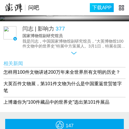
问吧
下载APP
思想
2017-03-01
上海
闫志
| 影响力
377
国家博物馆副研究馆员
我是闫志，中国国家博物馆副研究馆员，“大英博物馆100
件文物中的世界史”特展中方策展人。3月1日，特展在国博
开幕，大英博物馆的100件（套）文物正式亮相，其中有
200万年前人类祖先制作出的第一批工具，也有进入农耕
社会后代表权力和财富的金属印章；有人类科技、文明蓬
相关新闻
勃发展时期的工艺制品，也有进入现代文明之后全新的创
造物。国博方面也挑选了“2001年宣布中国重返世贸组织
怎样用100件文物讲述200万年来全世界所有文明的历史？
（WTO）的木槌和中国重返世贸组织的签字笔”作为第101
件展品。
大英百件文物展，第101件文物为什么是中国重返世贸签字
如何用文物来讲述人类的200万年？这些展品是如何选出
的？每件展品背后有怎样的故事？国博选品的用意在哪
笔
里？欢迎向我提问。
上博邀你为“100件藏品中的世界史”选出第101件展品
147