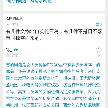
到法律问题，有追索风险。
苍白的正义
:
∙
未知
1
有几件文物出自英伦三岛，有几件不是日不落
帝国掠夺而来的。
闫志
:
∙ 广东
9
您的问题是说大英博物馆馆藏品中有多少英国本土的
藏品，还是说这个展览当中？如果指的后者，来自英
国本土发现的有刘易斯岛棋子、胡椒瓶、圣尤斯塔斯
圣物匣、小猎犬号的精密仪器、德雷克环球航行纪念
章等。其实，英国的文物这句话定义很复杂。因为英
国本身就是很复杂的历史产物。10至13世纪金雀花王
朝时期，法国西部的安茹公国、西北的布列塔尼地区