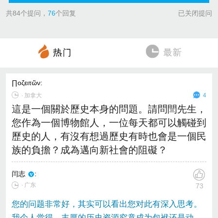
共
84
个提问，
76
个回复
已关闭提问
∏oζειτῶν
:
∙
加拿大
4
這是一個關於歷史本身的問題。請問閆先生，
您作為一個博物館人，一位每天都可以觸碰到
歷史的人，有沒有想過歷史有時也會是一個民
族的負擔？成為邁向新社會的阻礙？
闫志
:
∙ 广东
73
您的问题非常好，其实可以看出您对此有深入思考。
我个人觉得，丰厚的历史资源究竟成为包袱还是动