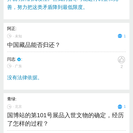
善，努力把这类矛盾降到最低限度。
阿正
:
∙
未知
1
中国藏品能否归还？
闫志
:
∙ 广东
2
没有法律依据。
青绿
:
∙
北京
1
国博站的第101号展品入世文物的确定，经历
了怎样的过程？