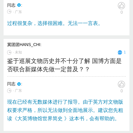
闫志
:
∙ 广东
0
过程很复杂，选择很困难。无法一一言表。
冀团团HANS_CHI
:
∙
未知
1
鉴于巡展文物历史并不十分了解 国博方面是
否联合新媒体先做一定普及？？
闫志
:
∙ 广东
0
现在已经有无数媒体进行了报导。由于英方对文物版
权要求严格，所以无法做到全面地展示。建议您先粗
读《大英博物馆世界简史 》这本书，会有帮助的。