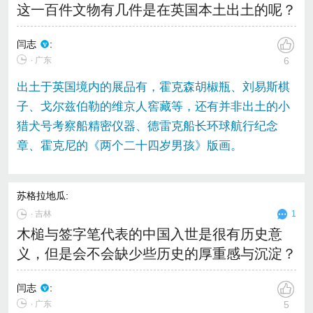
这一百件文物有几件是在英国本土出土的呢？
闫志
:
∙ 广东
6
出土于英国境内的展品有，霍克森胡椒瓶、刘易斯棋
子、戈尔兹伯勒的维京人窖藏等，还有并非出土的小
猎犬号考察船精密仪器、德雷克船长环球航行纪念
章、霍克尼的《两个二十四岁男孩》版画。
苏格拉地瓜
:
∙
吉林
1
木槌与签字笔代表的中国入世是很有历史意
义，但是会不会缺少些历史的厚重感与沉淀？
闫志
:
∙ 广东
5