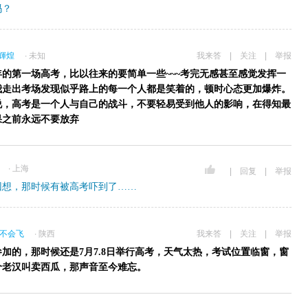
吗？
輝煌
∙ 未知
我来答
|
关注
|
举报
8年的第一场高考，比以往来的要简单一些~~~考完无感甚至感觉发挥一
我走出考场发现似乎路上的每一个人都是笑着的，顿时心态更加爆炸。
说，高考是一个人与自己的战斗，不要轻易受到他人的影响，在得知最
果之前永远不要放弃
∙ 上海
|
回复
|
举报
回想，那时候有被高考吓到了……
a不会飞
∙ 陕西
我来答
|
关注
|
举报
参加的，那时候还是7月7.8日举行高考，天气太热，考试位置临窗，窗
个老汉叫卖西瓜，那声音至今难忘。