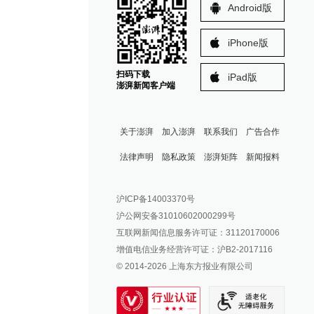
Android版
iPhone版
扫码下载
iPad版
澎湃新闻客户端
关于澎湃
加入澎湃
联系我们
广告合作
法律声明
隐私政策
澎湃矩阵
新闻报料
报料热线: 021-962866
澎湃新闻微博
沪ICP备14003370号
报料邮箱: news@thepaper.cn
澎湃新闻公众号
沪公网安备31010602000299号
澎湃新闻抖音号
互联网新闻信息服务许可证：31120170006
派生万物开放平台
增值电信业务经营许可证：沪B2-2017116
© 2014-
2026
上海东方报业有限公司
IP SHANGHAI
SIXTH TONE