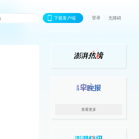
登录
下载客户端
无障碍
查看更多