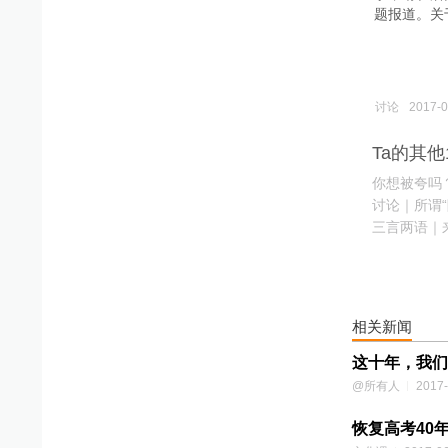
题报道。关
讨论
2017-0
Ta的其他
你想被夸吗
讨论｜所谓
三言两语｜
讨论｜致芳
讨论｜80后
讨论｜你拿
讨论｜你的
相关新闻
讨论｜专家
讨论｜你想
这十年，我们
讨论｜深夜
@所有人
2017-
讨论｜你的
讨论｜北上
恢复高考40
讨论｜我是