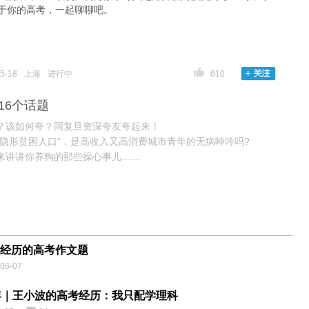
于你的高考，一起聊聊吧。
5-18
上海
进行中
610
16个话题
？该如何夸？同复旦资深夸友夸起来！
“隐形贫困人口”，是高收入又高消费城市青年的无病呻吟吗?
来讲讲你养狗的那些操心事儿……
华·一起聊聊记忆里，关于青春的回放！
们，“中年人”这个称谓你们真的能接受吗?
命陪孩子写的，是家庭作业还是家长作业?
城，有什么是你的骄傲？
说2亿单身同胞是拖垮GDP的负能量，你们服么?
对那年毕业的自己说什么?
经历的高考作文题
下馆子你遇到过什么故事，一起聊聊吧!
06-07
大学食堂曾有哪些创意料理？
广的未来有你吗?
年｜王小波的高考经历：我只配学理科
生活在大都市的“空巢青年”，独居生活的寂寞与欢乐，一起聊聊吧!