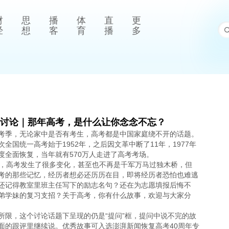
财
思
播
体
直
更
经
想
客
育
播
多
讨论｜那年高考，是什么让你念念不忘？
考季，无论家中是否有考生，高考都是中国家庭绕不开的话题。
次全国统一高考始于1952年，之后因文革中断了11年，1977年
度全面恢复，当年就有570万人走进了高考考场。
了，高考发生了很多变化，甚至也不再是千军万马过独木桥，但
考的那些记忆，经历者想必还历历在目，即将经历者恐怕也难逃
还记得教室里班主任写下的励志名句？还在为志愿填报后悔不
弟学妹的复习支招？关于高考，你有什么故事，欢迎与大家分
所限，这个讨论话题下呈现的仍是“提问”框，提问中说不完的故
面的跟评里继续说。优秀故事可入选澎湃新闻恢复高考40周年专