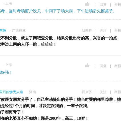
∙ 上海
|
回复
|
举报
年高考，当时考场窗户没关，中间下了场大雨，下午进场后先擦桌子。
东狮
∙ 广西桂林
我来答
|
关注
|
举报
查不到分数，就去了网吧查分数，结果分数出奇的高，兴奋的一拍桌
把旁边上网的人吓一跳，哈哈哈！
∙ 上海
|
回复
|
举报
感好强！
应后的惨无人道
∙ 湖南
我来答
|
关注
|
举报
时候跟女朋友分手了，自己主动提出的分手！她当时哭的稀里哗啦，她
她是经过1个月的时间，才决定跟我的，一辈子跟我。
肠子都悔青了！
在的老婆真心不如她！那是2003年，高三，18岁！