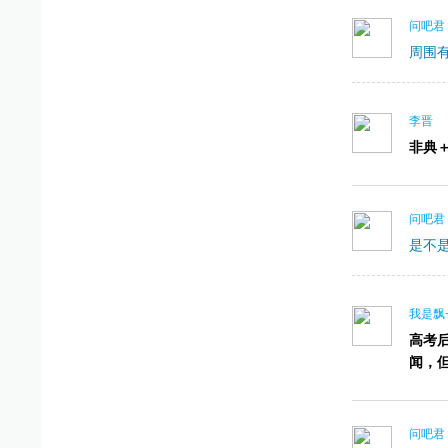
问吧君
周围
李晋
非典
问吧君
是不
我是飘
高考
闻，
问吧君