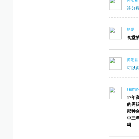
问吧君
连分
韧硬
食堂
问吧君
可以
Fighti
17
的男
那种
中三
吗