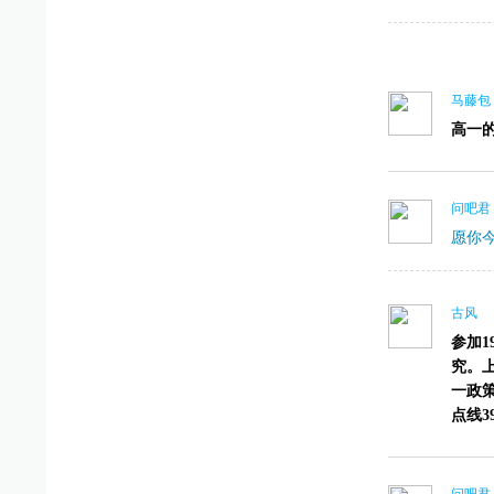
马藤包
高一
问吧君
愿你
古风
参加
究。
一政策
点线