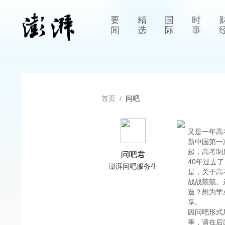
要
精
国
时
闻
选
际
事
首页
/
问吧
又是一年高
新中国第一
起，高考制
问吧君
40年过去
澎湃问吧服务生
是，关于高
战战兢兢。
迭？想为学
享。
因问吧形式
事，请在后