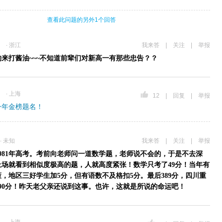
查看此问题的另外1个回答
∙ 浙江
我来答
|
关注
|
举报
的来打酱油~~~不知道前辈们对新高一有那些忠告？？
∙ 上海
12
|
回复
|
举报
今年金榜题名！
∙ 未知
我来答
|
关注
|
举报
1981年高考。考前向老师问一道数学题，老师说不会的，于是不去深
上场就看到相似度极高的题，人就高度紧张！数学只考了49分！当年有
，地区三好学生加5分，但有语数不及格扣5分。最后389分，四川重
390分！昨天老父亲还说到这事。也许，这就是所说的命运吧！