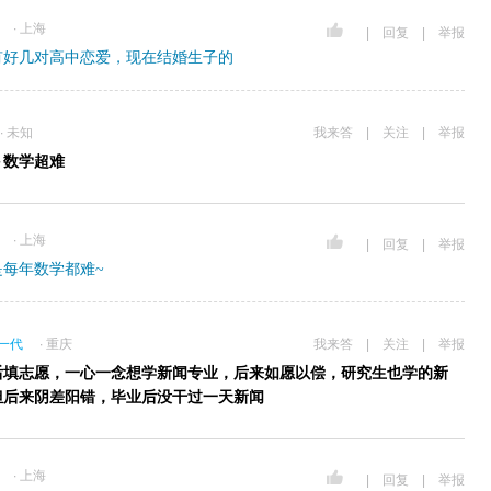
∙ 上海
|
回复
|
举报
有好几对高中恋爱，现在结婚生子的
∙ 未知
我来答
|
关注
|
举报
＋数学超难
∙ 上海
|
回复
|
举报
是每年数学都难~
一代
∙ 重庆
我来答
|
关注
|
举报
后填志愿，一心一念想学新闻专业，后来如愿以偿，研究生也学的新
但后来阴差阳错，毕业后没干过一天新闻
∙ 上海
|
回复
|
举报