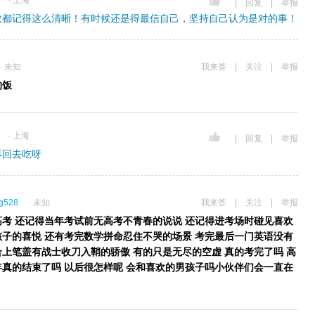
∙ 上海
|
回复
|
举报
数都记得这么清晰！有时候还是得最信自己，坚持自己认为是对的事！
∙ 未知
我来答
|
关注
|
举报
的饭
∙ 上海
|
回复
|
举报
再回去吃呀
ng528
∙ 未知
我来答
|
关注
|
举报
年高考 还记得当年考试前无高考不青春的说说 还记得进考场时碰见喜欢
孩子的喜悦 还有考完数学拼命忍住不哭的场景 考完最后一门英语没有
合上笔盖有战士收刀入鞘的骄傲 有的只是无尽的空虚 真的考完了吗 高
年真的结束了吗 以后很怎样呢 会和喜欢的男孩子吗小伙伴们会一直在