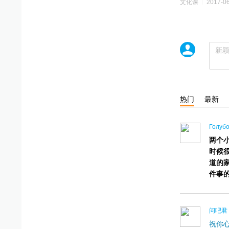
文化课
2017-0
讨论｜关于
讨论｜被老
我是问吧服
热门
最新
Голубо
两个
时候
道的
件事
问吧君
祝你