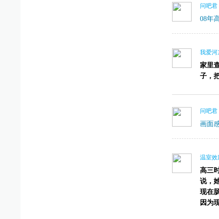
问吧君
08
我爱河
家里
子，
问吧君
画面
温室效
高三
说，
现在
因为现