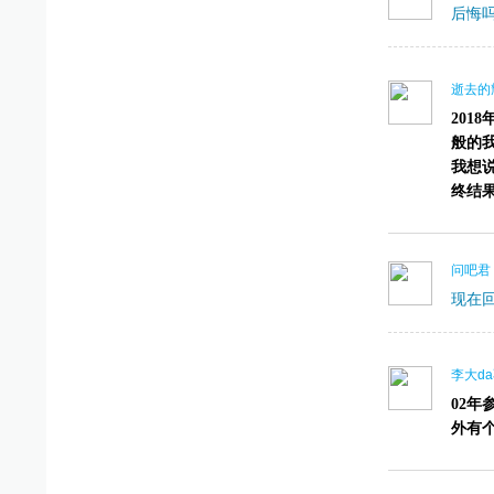
后悔
逝去的
201
般的
我想
终结
问吧君
现在
李大d
02年
外有