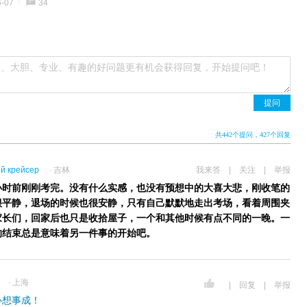
6-07
34
东方早报、澎湃新闻和你的2017有什么寄语，一起聊聊吧！
师约谈之后就可以离家出走吗？
务生问吧君，关于问吧的使用问题，问我吧!
提问
共
442
个提问
，427个回复
й крейсер
∙ 吉林
我来答
|
关注
|
举报
小时前刚刚考完。没有什么实感，也没有预想中的大喜大悲，刚收笔的
很平静，退场的时候也很安静，只有自己默默地走出考场，看着周围夹
家长们，回家后也只是收拾屋子，一个和其他时候有点不同的一晚。一
的结束总是意味着另一件事的开始吧。
∙ 上海
|
回复
|
举报
心想事成！