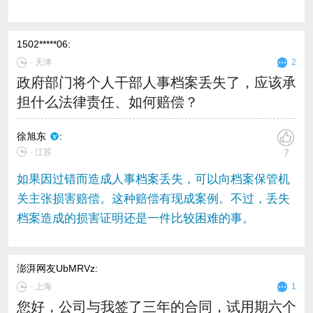
1502*****06
:
∙
天津
2
政府部门将个人干部人事档案丢失了，应该承
担什么法律责任、如何赔偿？
徐旭东
:
∙ 江苏
7
如果因过错而造成人事档案丢失，可以向档案保管机
关主张损害赔偿。这种赔偿有现成案例。不过，丢失
档案造成的损害证明还是一件比较困难的事。
澎湃网友UbMRVz
:
∙
上海
1
您好，公司与我签了三年的合同，试用期六个