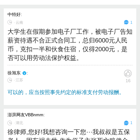
中特好
:
∙
云南
1
大学生在假期参加电子厂工作，被电子厂告知
薪资待遇不合正式合同工，总归6000元人民
币，克扣一半和伙食住宿，仅得2000元，是
否可以用劳动法保护权益。
徐旭东
:
∙ 江苏
16
可以的，应当按照事先约定的标准支付劳动报酬。
澎湃网友VBBnmm
:
∙
湖北
1
徐律师,您好!我想咨询一下您⋯我叔叔是五保