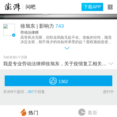
问吧
下载APP
法律
2017-09-20
江苏
徐旭东
| 影响力
743
劳动法律师
高管风光无限，但职业风险无处不在。老板的任性，随意
决定去留，朝不保夕的你如何承受的起？股权激励促使你
为了职业目标耗尽心血，可最终那根胡萝卜你拿得到吗?你
想走，可是一纸竞业限制捆住手脚，刚换了工作或开了公
司，原老板的诉状就来了，你如何躲的起？
Ta的其他1个话题
劳动维权，需要的是专业法律服务。我是劳动法律师徐旭
我是专业劳动法律师徐旭东，关于疫情复工相关法律问题，问吧！
东，南京大学MBA，做过1年教师，8年企业管理，5年劳
动争议仲裁员，5年政府机关干部，曾经是江苏省人社厅劳
动争议调解平台专家。现辞职从事律师职业，系江苏省总
工会法律援助律师团成员，专注于劳动者权利保障，长期
1362
义务回答网友的提问。关于劳动者权利保障，尤其是高管
劳动权利保障，问我吧！
共
359
个提问，
357
个回复
进行中