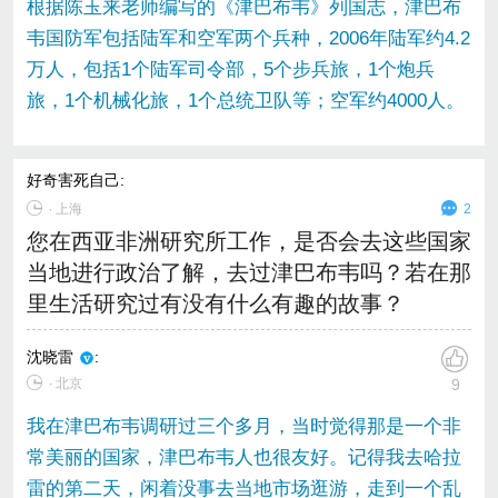
根据陈玉来老师编写的《津巴布韦》列国志，津巴布
韦国防军包括陆军和空军两个兵种，2006年陆军约4.2
万人，包括1个陆军司令部，5个步兵旅，1个炮兵
旅，1个机械化旅，1个总统卫队等；空军约4000人。
好奇害死自己
:
∙
上海
2
您在西亚非洲研究所工作，是否会去这些国家
当地进行政治了解，去过津巴布韦吗？若在那
里生活研究过有没有什么有趣的故事？
沈晓雷
:
∙ 北京
9
我在津巴布韦调研过三个多月，当时觉得那是一个非
常美丽的国家，津巴布韦人也很友好。记得我去哈拉
雷的第二天，闲着没事去当地市场逛游，走到一个乱