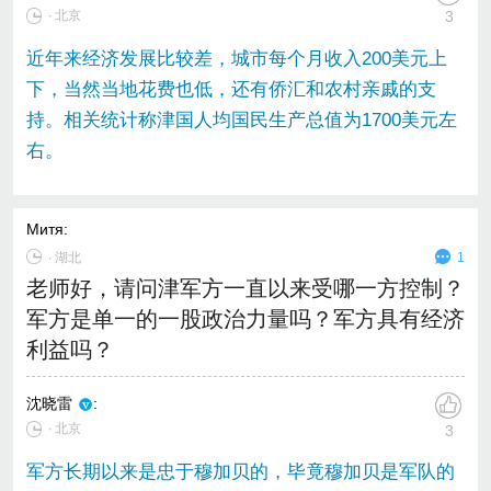
∙ 北京
3
近年来经济发展比较差，城市每个月收入200美元上
下，当然当地花费也低，还有侨汇和农村亲戚的支
持。相关统计称津国人均国民生产总值为1700美元左
右。
Митя
:
∙
湖北
1
老师好，请问津军方一直以来受哪一方控制？
军方是单一的一股政治力量吗？军方具有经济
利益吗？
沈晓雷
:
∙ 北京
3
军方长期以来是忠于穆加贝的，毕竟穆加贝是军队的