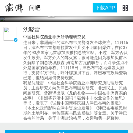
问吧
下载APP
焦点
2017-11-17
上海
沈晓雷
中国社科院西亚非洲所助理研究员
连日来，非洲南部的津巴布韦局势引发全球关注。11月15
日，津巴布韦首都哈拉雷发生几次不明原因爆炸，在位37
年的93岁国家元首穆加贝被扣总统官邸。不过，军方否认
发生政变。军方介入的导火索，很可能是因为穆加贝前不
久解除了副总统埃默森·姆南加古瓦的职务，而斗争焦点不
外是国家的领导权。11月18日，津巴布韦各地爆发大游
行，支持军方行动，呼吁穆加贝下台。津巴布韦政局变动
已定，但结局如何仍待观察。
我是沈晓雷，中国社会科学院西亚非洲研究所助理研究
员，主要研究方向为津巴布韦国别研究，非洲民主、民族
问题研究。曾翻译出版《龙的礼物——中国在非洲真实的
故事》《非洲将养活中国吗？破解中非农业合作的迷思》
等书，发表了《试析中国新移民融入津巴布韦的困境》
《本土化政策影响在津中资企业发展》《津巴布韦殖民时
期的土地剥夺、种族隔离与民族反抗》等文章。关于津巴
布韦的时局，关于非洲政治格局，欢迎和我一起聊聊。