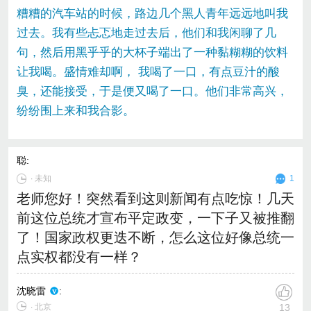
糟糟的汽车站的时候，路边几个黑人青年远远地叫我
过去。我有些忐忑地走过去后，他们和我闲聊了几
句，然后用黑乎乎的大杯子端出了一种黏糊糊的饮料
让我喝。盛情难却啊， 我喝了一口，有点豆汁的酸
臭，还能接受，于是便又喝了一口。他们非常高兴，
纷纷围上来和我合影。
聪
:
∙
未知
1
老师您好！突然看到这则新闻有点吃惊！几天
前这位总统才宣布平定政变，一下子又被推翻
了！国家政权更迭不断，怎么这位好像总统一
点实权都没有一样？
沈晓雷
:
∙ 北京
13