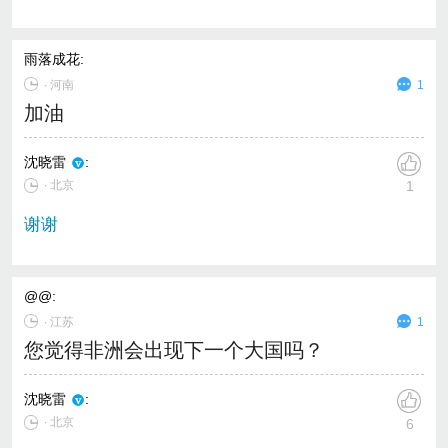
雨落成花
:
∙
河南
1
加油
沈晓雷
:
∙ 北京
1
谢谢
@@
:
∙
江苏
1
您觉得非洲会出现下一个大国吗？
沈晓雷
:
∙ 北京
6