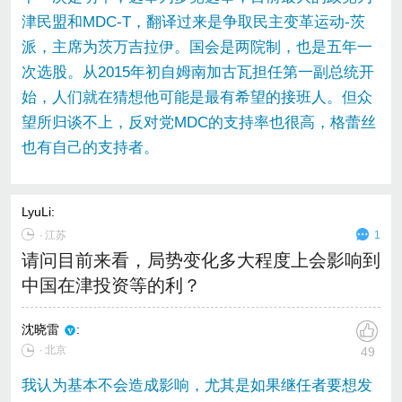
津民盟和MDC-T，翻译过来是争取民主变革运动-茨
派，主席为茨万吉拉伊。国会是两院制，也是五年一
次选股。从2015年初自姆南加古瓦担任第一副总统开
始，人们就在猜想他可能是最有希望的接班人。但众
望所归谈不上，反对党MDC的支持率也很高，格蕾丝
也有自己的支持者。
LyuLi
:
∙
江苏
1
请问目前来看，局势变化多大程度上会影响到
中国在津投资等的利？
沈晓雷
:
∙ 北京
49
我认为基本不会造成影响，尤其是如果继任者要想发