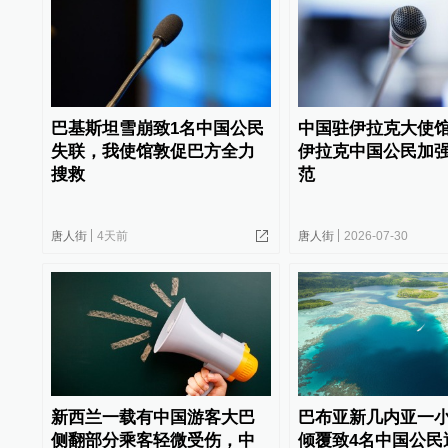
巴基斯坦雪崩致1名中国公民
中国驻伊拉克大使
失联，我使馆敦促巴方全力
伊拉克中国公民加
搜救
范
唐人街
4天前
唐人街
2026-07-30
新西兰一载有中国游客大巴
巴布亚新几内亚一
侧翻部分乘客轻微受伤，中
倾覆致4名中国公民