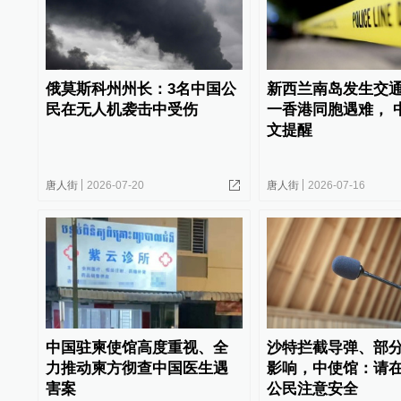
俄莫斯科州州长：3名中国公
新西兰南岛发生交
民在无人机袭击中受伤
一香港同胞遇难， 
文提醒
唐人街
2026-07-20
唐人街
2026-07-16
中国驻柬使馆高度重视、全
沙特拦截导弹、部
力推动柬方彻查中国医生遇
影响，中使馆：请
害案
公民注意安全