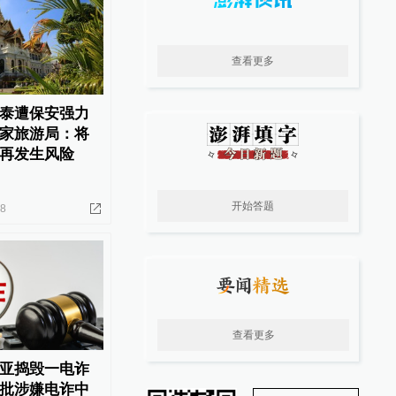
查看更多
泰遭保安强力
家旅游局：将
再发生风险
开始答题
28
查看更多
亚捣毁一电诈
批涉嫌电诈中