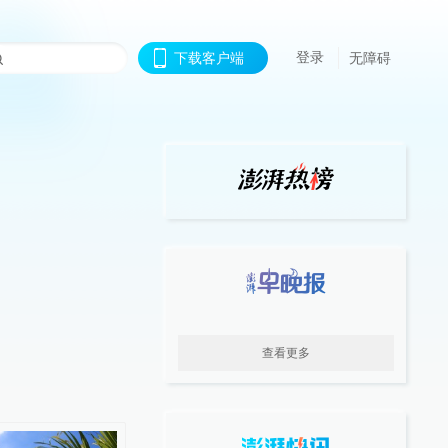
登录
下载客户端
无障碍
查看更多