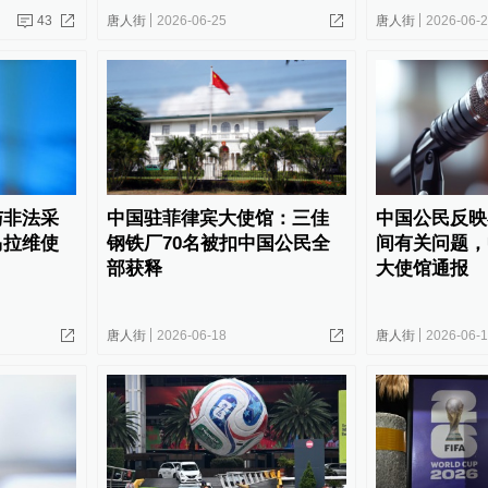
43
唐人街
2026-06-25
唐人街
2026-06-
与非法采
中国驻菲律宾大使馆：三佳
中国公民反映
马拉维使
钢铁厂70名被扣中国公民全
间有关问题，
部获释
大使馆通报
唐人街
2026-06-18
唐人街
2026-06-