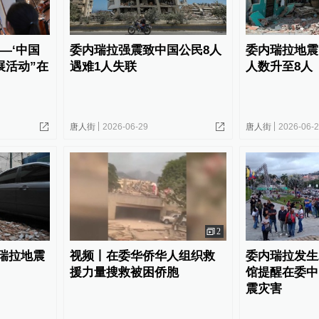
—‘中国
委内瑞拉强震致中国公民8人
委内瑞拉地震
展活动”在
遇难1人失联
人数升至8人
唐人街
2026-06-29
唐人街
2026-06-
2
瑞拉地震
视频丨在委华侨华人组织救
委内瑞拉发生
援力量搜救被困侨胞
馆提醒在委中
震灾害