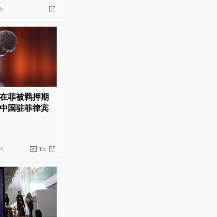
25
在菲被羁押期
中国驻菲律宾
14
15