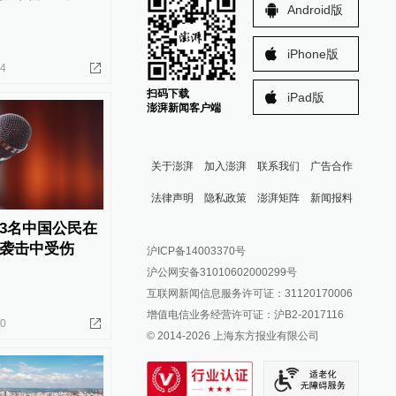
Android版
iPhone版
24
扫码下载
iPad版
澎湃新闻客户端
关于澎湃
加入澎湃
联系我们
广告合作
法律声明
隐私政策
澎湃矩阵
新闻报料
3名中国公民在
报料热线: 021-962866
澎湃新闻微博
袭击中受伤
沪ICP备14003370号
报料邮箱: news@thepaper.cn
澎湃新闻公众号
沪公网安备31010602000299号
澎湃新闻抖音号
互联网新闻信息服务许可证：31120170006
派生万物开放平台
增值电信业务经营许可证：沪B2-2017116
20
© 2014-
2026
上海东方报业有限公司
IP SHANGHAI
SIXTH TONE