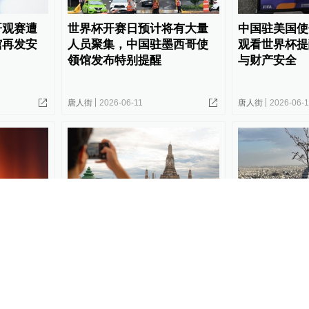
哥观赛遭
世界杯开赛日预计将有大量
中国驻美国使
馆再发安
人员聚集，中国驻墨西哥使
观看世界杯提
领馆发布特别提醒
与财产安全
唐人街
2026-06-11
唐人街
2026-06-1
中国公民
多位中国公民被泰国拒绝入
中国驻伊朗大
险
境，中使馆提醒：免签不等
伊朗安全形势
于“无条件入境”
提醒
唐人街
2026-06-09
唐人街
2026-06-