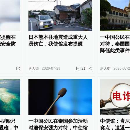
馆提醒在
日本熊本县地震造成重大人
一中国公民在
强安全防
员伤亡，我使馆发布提醒
对待，泰国国
降低此类事件
唐人街
2026-07-29
21
唐人街
2026-07-
小型船只
一中国公民在泰国参加活动
中使馆：肯尼
遇难，中
时遭保安强力对待，中使馆
窝点，遣返一