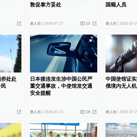
敦促泰方妥处
国籍人员
唐人街
2026-07-27
15
唐人街
2026-07-
领侨处赴
日本接连发生涉中国公民严
中国使馆证实
公民
重交通事故，中使馆发交通
俄境内无人机
安全提醒
唐人街
2026-07-21
18
唐人街
2026-07-