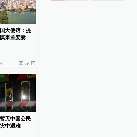
国大使馆：提
慎来孟娶妻
14
69
暂无中国公民
灾中遇难