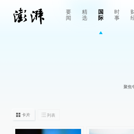
要
精
国
时
闻
选
际
事
聚焦
卡片
列表