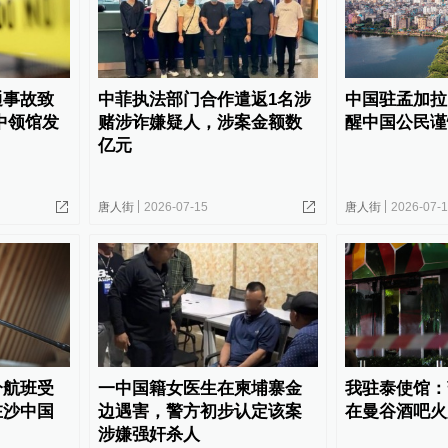
通事故致
中菲执法部门合作遣返1名涉
中国驻孟加拉
中领馆发
赌涉诈嫌疑人，涉案金额数
醒中国公民谨
亿元
唐人街
2026-07-15
唐人街
2026-07-
分航班受
一中国籍女医生在柬埔寨金
我驻泰使馆：
在沙中国
边遇害，警方初步认定该案
在曼谷酒吧火
涉嫌强奸杀人