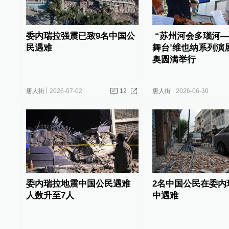
委内瑞拉强震已致9名中国公
“苏州河会多瑙河—
民遇难
舞台’维也纳系列演
奥圆满举行
唐人街
2026-07-02
12
唐人街
2026-06-30
委内瑞拉地震中国公民遇难
2名中国公民在委内
人数升至7人
中遇难