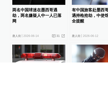
两名中国球迷在墨西哥遇
有中国旅客赴墨西
劫，两名嫌疑人中一人已落
遇持枪抢劫，中使
网
全提醒
唐人街
2026-06-14
31
唐人街
2026-06-12
一中国籍女性在东京遭抢劫
中使馆提醒在南非
受伤，两名嫌疑人在逃
和企业防范安全风
唐人街
2026-06-11
40
唐人街
2026-06-10