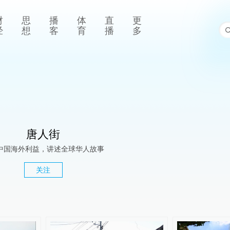
财
思
播
体
直
更
经
想
客
育
播
多
唐人街
中国海外利益，讲述全球华人故事
关注