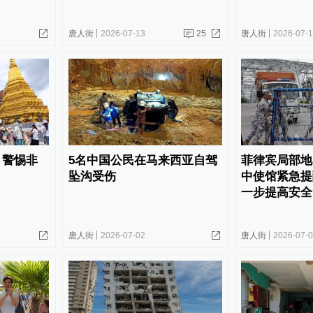
唐人街
2026-07-13
25
唐人街
2026-07-
：警惕非
5名中国公民在马来西亚自驾
菲律宾局部地
坠沟受伤
中使馆紧急提
一步提高安全
唐人街
2026-07-02
唐人街
2026-07-