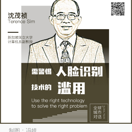
制图：冯婧