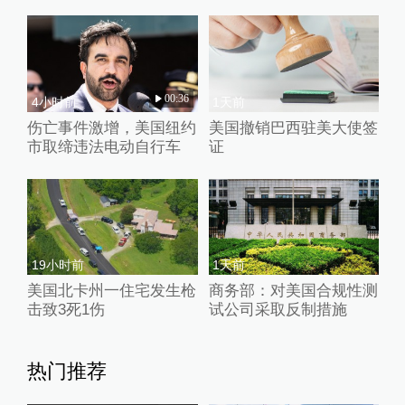
00:36
4小时前
1天前
伤亡事件激增，美国纽约
美国撤销巴西驻美大使签
市取缔违法电动自行车
证
19小时前
1天前
美国北卡州一住宅发生枪
商务部：对美国合规性测
击致3死1伤
试公司采取反制措施
热门推荐