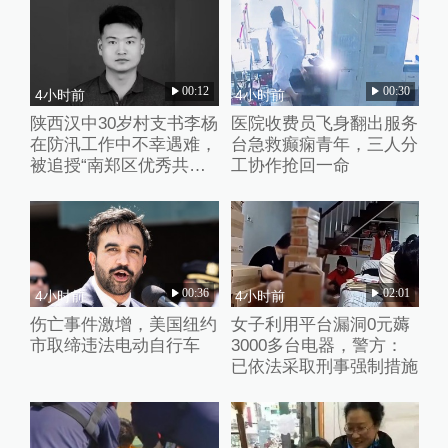
00:12
00:30
4小时前
4小时前
陕西汉中30岁村支书李杨
医院收费员飞身翻出服务
在防汛工作中不幸遇难，
台急救癫痫青年，三人分
被追授“南郑区优秀共产
工协作抢回一命
党员”称号
00:36
02:01
4小时前
4小时前
伤亡事件激增，美国纽约
女子利用平台漏洞0元薅
市取缔违法电动自行车
3000多台电器，警方：
已依法采取刑事强制措施