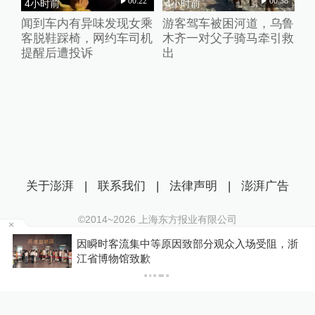
00:22
00:38
4小时前
4小时前
闻到车内有异味发现女乘
游客驾车被困河道，乌鲁
客脱鞋踩椅，网约车司机
木齐一对父子骑马牵引救
提醒后遭投诉
出
关于澎湃
|
联系我们
|
法律声明
|
澎湃广告
©2014~
2026
上海东方报业有限公司
沪ICP证：沪B2-20170116 | 沪ICP备14003370号
因瞬时客流集中等原因致部分观众入场受阻，浙
互联网新闻信息服务许可证：31120170006
江省博物馆致歉
沪公网安备 31010602000299号