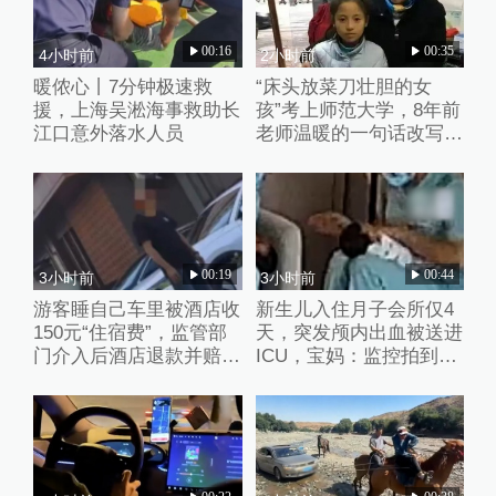
00:16
00:35
4小时前
2小时前
暖侬心丨7分钟极速救
“床头放菜刀壮胆的女
援，上海吴淞海事救助长
孩”考上师范大学，8年前
江口意外落水人员
老师温暖的一句话改写了
她的人生
00:19
00:44
3小时前
3小时前
游客睡自己车里被酒店收
新生儿入住月子会所仅4
150元“住宿费”，监管部
天，突发颅内出血被送进
门介入后酒店退款并赔偿
ICU，宝妈：监控拍到护
1000元
理人员扇婴儿耳光