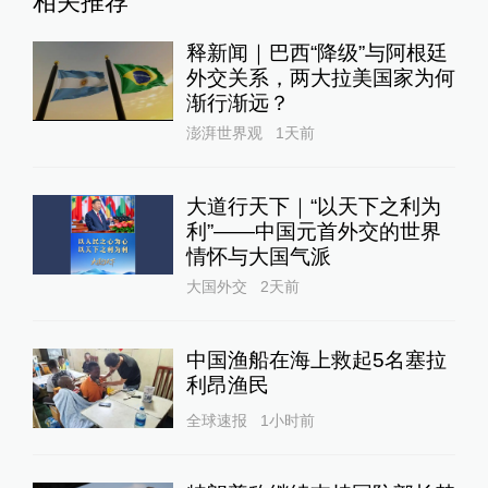
相关推荐
释新闻｜巴西“降级”与阿根廷
外交关系，两大拉美国家为何
渐行渐远？
澎湃世界观
1天前
大道行天下｜“以天下之利为
利”——中国元首外交的世界
情怀与大国气派
大国外交
2天前
中国渔船在海上救起5名塞拉
利昂渔民
全球速报
1小时前