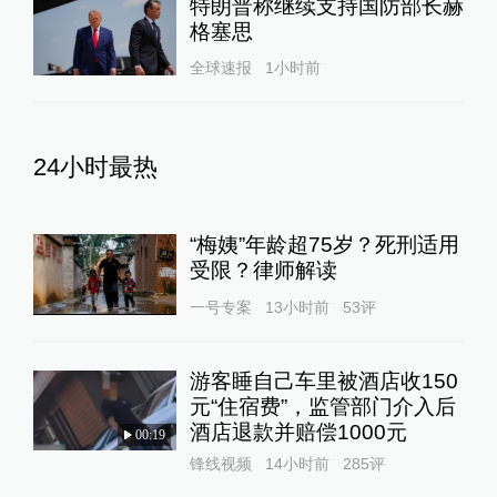
特朗普称继续支持国防部长赫
格塞思
全球速报
1小时前
24小时最热
“梅姨”年龄超75岁？死刑适用
受限？律师解读
一号专案
13小时前
53
评
游客睡自己车里被酒店收150
元“住宿费”，监管部门介入后
酒店退款并赔偿1000元
00:19
锋线视频
14小时前
285
评