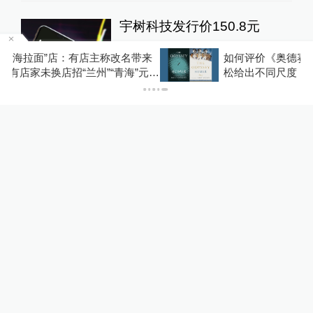
宇树科技发行价150.8元
带来
如何评价《奥德赛》？古典学家威尔逊和门德尔
10%公司
16小时前
53
评
元素
松给出不同尺度
大模型竞争白热化，张一鸣喊
话：字节跳动“拒绝蒸馏”，不
用别人输出换榜单排名
10%公司
23小时前
53
评
我国编制完成新版全月地质图
国防聚焦
22小时前
69
评