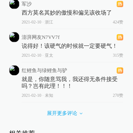
军沙
西方莫名其妙的傲慢和偏见该收场了
2021-02-10
∙ 浙江
424赞
澎湃网友N7VV7f
说得好！该硬气的时候就一定要硬气！
2021-02-10
∙ 亚太
315赞
红鲤鱼与绿鲤鱼与驴
就是，你随意骂我，我还得无条件接受
吗？岂有此理！！！
2021-02-10
∙ 未知
270赞
展开更多评论