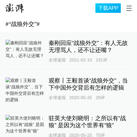
下载APP
#
“战狼外交”
#
秦刚回应“战狼外交”：有人无故
无理骂人，还不让还嘴？
全球速报
2021-02-10
191
评
观察丨王毅首谈“战狼外交”，当
下中国外交背后有怎样的逻辑
全球速报
2020-05-25
28
评
驻英大使刘晓明：之所以有“战
狼” 是因为这个世界有“狼”
全球速报
2020-05-25
75
评