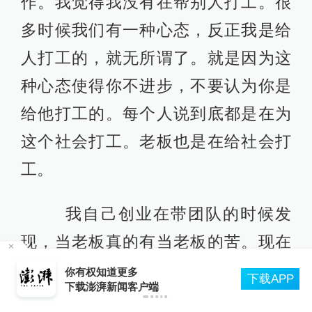
我自己创业在带团队的时候发
现，当老板真的有当老板的苦。现在
小孩有很多东西不会，连怎么订机票
你都要教她。我就跟公司90后的小孩
说，我不怕你不会，我可以教你。我
就怕这个人不懂，没有责任心，“差不
离就行了”，这个不是我能教会你的。
可能我从小受的教育就是，这个事情
你既然做就一定要做好，做不好就要
重做。
苏州平江历史街区老树疑遭“钻孔灌药”，姑苏区
PP
住建委：将持续跟进救助事宜
澎湃新闻：
思想独立方面能不能