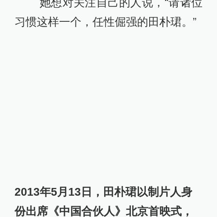
她想对关注自己的人说，“请诸位
习惯这样一个，任性倔强的田朴珺。”
2013年5月13日，田朴珺以制片人身
份出席《中国合伙人》北京首映式，
与主演黄晓明在后台。CFP 资料
对话田朴珺
澎湃新闻：
我注意到你这本书的
封面，没有一般腰封上的那些名人推
荐，这是你的想法还是出版社的意
见？