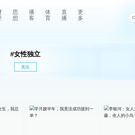
财
思
播
体
直
更
经
想
客
育
播
多
#
女性独立
关注