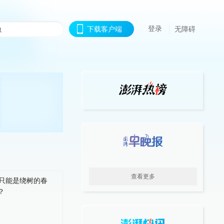
登录
下载客户端
无障碍
查看更多