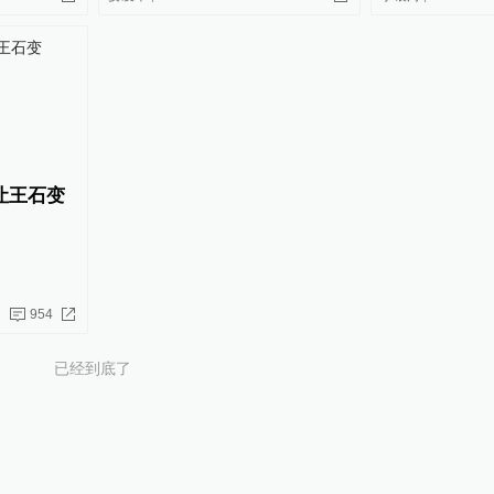
让王石变
954
已经到底了