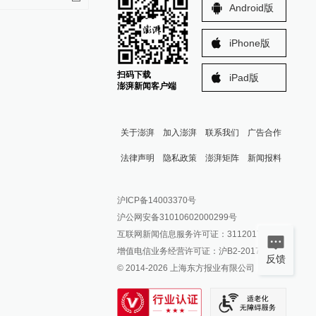
Android版
iPhone版
扫码下载
iPad版
澎湃新闻客户端
关于澎湃
加入澎湃
联系我们
广告合作
法律声明
隐私政策
澎湃矩阵
新闻报料
报料热线: 021-962866
澎湃新闻微博
沪ICP备14003370号
报料邮箱: news@thepaper.cn
澎湃新闻公众号
沪公网安备31010602000299号
澎湃新闻抖音号
互联网新闻信息服务许可证：31120170006
派生万物开放平台
增值电信业务经营许可证：沪B2-2017116
反馈
© 2014-
2026
上海东方报业有限公司
IP SHANGHAI
SIXTH TONE