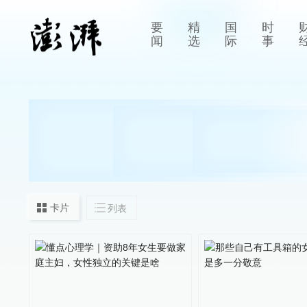
要
精
国
时
闻
选
际
事
卡片
列表