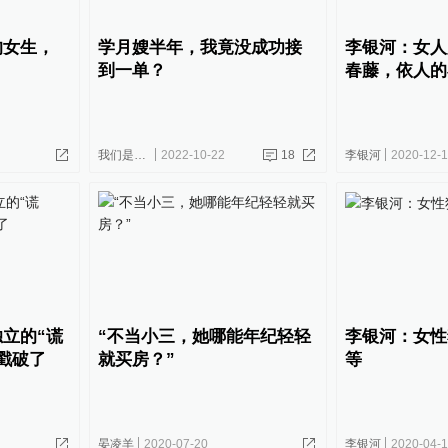
的女生，
学月嫂半年，我竟没成功接
李银河：女人
到一单？
春藤，依人的
我们是有故事的人
2022-10-22
18
李银河
2020-12-
立的“谎
“不当小三，她哪能年纪轻轻
李银河：女性
戳破了
就买房？”
等
晏凌羊
2020-07-20
李银河
2020-04-