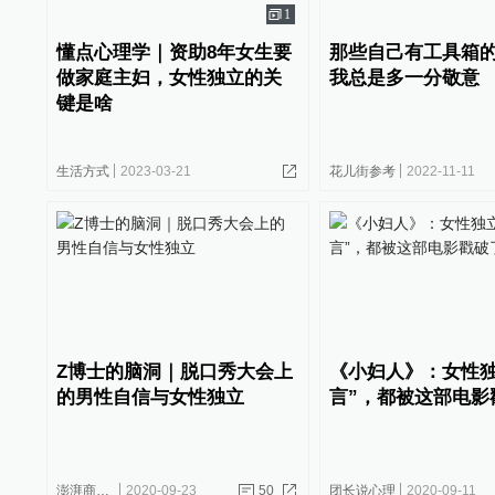
1
懂点心理学｜资助8年女生要
那些自己有工具箱
做家庭主妇，女性独立的关
我总是多一分敬意
键是啥
生活方式
2023-03-21
花儿街参考
2022-11-11
Z博士的脑洞｜脱口秀大会上
《小妇人》：女性独
的男性自信与女性独立
言”，都被这部电影
澎湃商学院
2020-09-23
50
团长说心理
2020-09-11