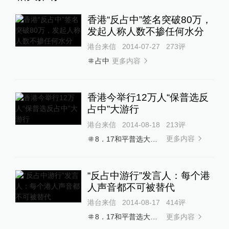
香港“反占中”签名突破80万，
发起人称人数不掺任何水分
港台来信
2014-07-27
273
评
更多内容
占中
香港今举行12万人“保普选反
占中”大游行
港台来信
2014-08-18
213
评
更多内容
8．17和平普选大游行
“反占中游行”发言人：每个港
人声音都不可被替代
港台来信
2014-08-17
414
评
更多内容
8．17和平普选大游行