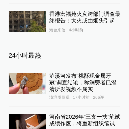
香港宏福苑火灾跨部门调查最
终报告：大火或由烟头引起
港台来信
4小时前
24小时最热
泸溪河发布“桃酥现金属牙
冠”调查结论，称消费者已澄
清所发视频不属实
澎湃质量观
17小时前
266
评
河南省2026年“三支一扶”笔试
成绩作废，将重新组织笔试