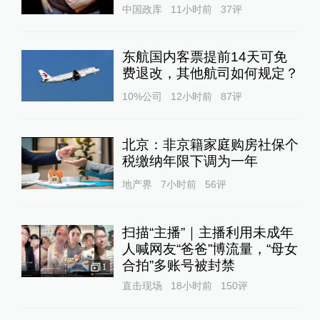
中国政库
11小时前
37
评
东航国内客票提前14天可免
费退改，其他航司如何规定？
10%公司
12小时前
87
评
北京：非京籍家庭购房社保个
税缴纳年限下调为一年
地产界
7小时前
56
评
扫描“主播”｜主播利用未成年
人喊网友“爸爸”博流量，“母女
合拍”多账号被封禁
1
直击现场
18小时前
150
评