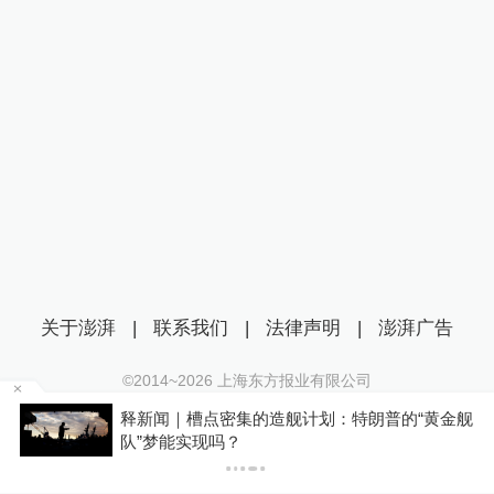
关于澎湃
|
联系我们
|
法律声明
|
澎湃广告
©2014~
2026
上海东方报业有限公司
沪ICP证：沪B2-20170116 | 沪ICP备14003370号
金舰
女子称丰胸术9个月后确诊乳腺癌，医美机构：
互联网新闻信息服务许可证：31120170006
手术不可能引发癌症，建议走司法途径
沪公网安备 31010602000299号