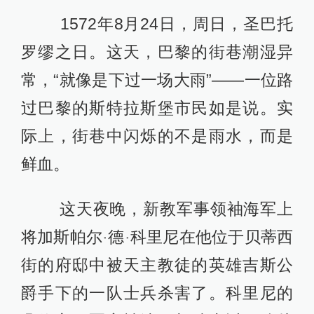
1572年8月24日，周日，圣巴托
罗缪之日。这天，巴黎的街巷潮湿异
常，“就像是下过一场大雨”——一位路
过巴黎的斯特拉斯堡市民如是说。实
际上，街巷中闪烁的不是雨水，而是
鲜血。
这天夜晚，新教军事领袖海军上
将加斯帕尔
·
德
·
科里尼在他位于贝蒂西
街的府邸中被天主教徒的英雄吉斯公
爵手下的一队士兵杀害了。科里尼的