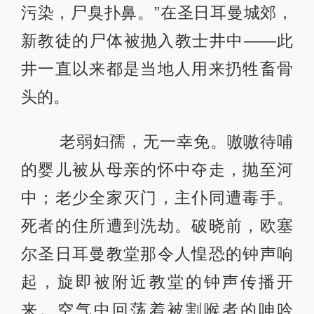
污染，尸臭扑鼻。”在圣日耳曼城郊，
新教徒的尸体被抛入教士井中——此
井一直以来都是当地人用来扔牲畜骨
头的。
老弱妇孺，无一幸免。嗷嗷待哺
的婴儿被从母亲的怀中夺走，抛至河
中；老少全家灭门，主仆同遭毒手。
死者的住所遭到洗劫。破晓前，欧塞
尔圣日耳曼教堂那令人惶恐的钟声响
起，旋即被附近教堂的钟声传播开
来。空气中回荡着被割喉者的呻吟