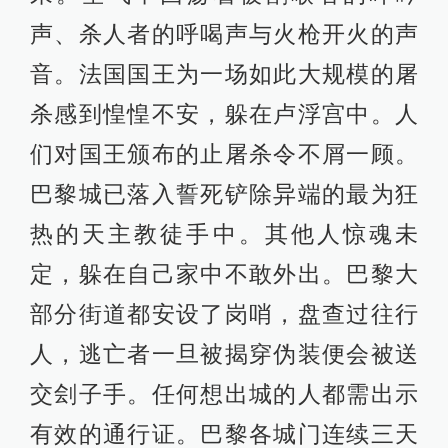
声、杀人者的呼喝声与火枪开火的声
音。法国国王为一场如此大规模的屠
杀感到惶惶不安，躲在卢浮宫中。人
们对国王颁布的止屠杀令不屑一顾。
巴黎城已落入誓死铲除异端的最为狂
热的天主教徒手中。其他人惊魂未
定，躲在自己家中不敢外出。巴黎大
部分街道都安设了岗哨，盘查过往行
人，逃亡者一旦被揭穿伪装便会被送
交刽子手。任何想出城的人都需出示
有效的通行证。巴黎各城门连续三天