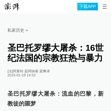
下载APP
私家历史
>
圣巴托罗缪大屠杀：16世
纪法国的宗教狂热与暴力
[法]阿莱特·茹阿纳著 梁爽译
2015-01-19 14:52
圣巴托罗缪大屠杀：流血的巴黎，新
教徒的噩梦