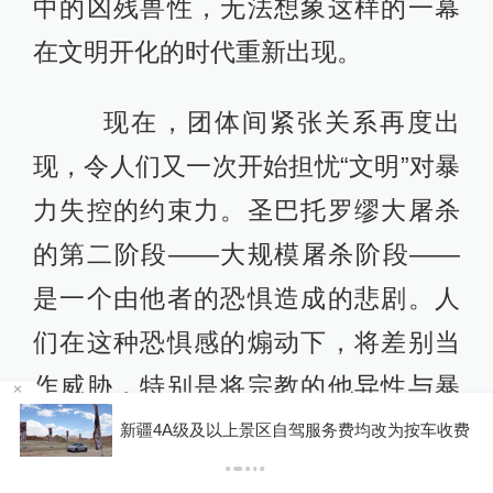
中的凶残兽性，无法想象这样的一幕
在文明开化的时代重新出现。
现在，团体间紧张关系再度出
现，令人们又一次开始担忧“文明”对暴
力失控的约束力。圣巴托罗缪大屠杀
的第二阶段——大规模屠杀阶段——
是一个由他者的恐惧造成的悲剧。人
们在这种恐惧感的煽动下，将差别当
作威胁，特别是将宗教的他异性与暴
乱混为一谈。有人写道：“大屠杀在成
新疆4A级及以上景区自驾服务费均改为按车收费
P
为一种对肉体的暴行之前，首先在思