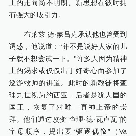
上的走向尚不明朗。新思想在彼时拥
有强大的吸引力。
布莱兹
·
德
·
蒙吕克承认他也曾受到
诱惑，他说道：“并不是说好人家的儿
子就不想尝试一下。”许多人因为精神
上的渴求或仅仅出于好奇心而参加了
巡游牧师的讲道。此时的新教徒将查
理九世视为约西亚，后者是犹大国的
国王，恢复了对唯一真神上帝的崇
拜。他们通过改变“查理
·
德
·
瓦卢瓦”的
字母顺序，提出要“驱逐偶像”（Va