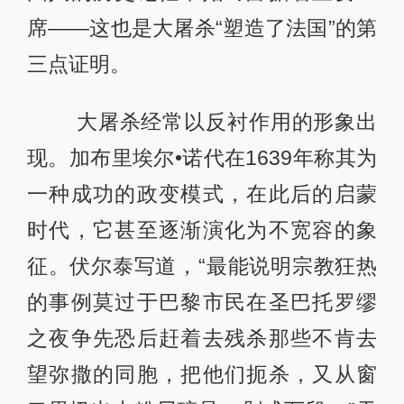
席——这也是大屠杀“塑造了法国”的第
三点证明。
大屠杀经常以反衬作用的形象出
现。加布里埃尔•诺代在1639年称其为
一种成功的政变模式，在此后的启蒙
时代，它甚至逐渐演化为不宽容的象
征。伏尔泰写道，“最能说明宗教狂热
的事例莫过于巴黎市民在圣巴托罗缪
之夜争先恐后赶着去残杀那些不肯去
望弥撒的同胞，把他们扼杀，又从窗