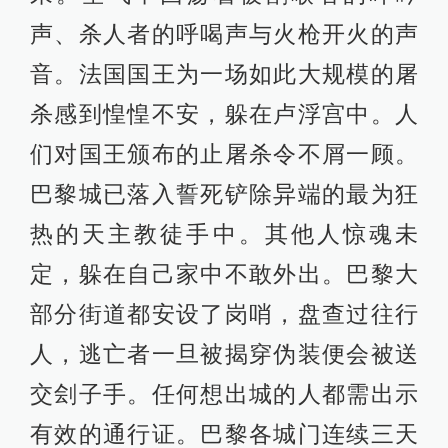
声、杀人者的呼喝声与火枪开火的声
音。法国国王为一场如此大规模的屠
杀感到惶惶不安，躲在卢浮宫中。人
们对国王颁布的止屠杀令不屑一顾。
巴黎城已落入誓死铲除异端的最为狂
热的天主教徒手中。其他人惊魂未
定，躲在自己家中不敢外出。巴黎大
部分街道都安设了岗哨，盘查过往行
人，逃亡者一旦被揭穿伪装便会被送
交刽子手。任何想出城的人都需出示
有效的通行证。巴黎各城门连续三天