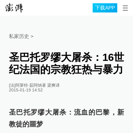
下载APP
私家历史
>
圣巴托罗缪大屠杀：16世
纪法国的宗教狂热与暴力
[法]阿莱特·茹阿纳著 梁爽译
2015-01-19 14:52
圣巴托罗缪大屠杀：流血的巴黎，新
教徒的噩梦