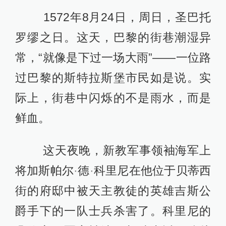
1572年8月24日，周日，圣巴托
罗缪之日。这天，巴黎的街巷潮湿异
常，“就像是下过一场大雨”——一位路
过巴黎的斯特拉斯堡市民如是说。实
际上，街巷中闪烁的不是雨水，而是
鲜血。
这天夜晚，新教军事领袖海军上
将加斯帕尔
·
德
·
科里尼在他位于贝蒂西
街的府邸中被天主教徒的英雄吉斯公
爵手下的一队士兵杀害了。科里尼的