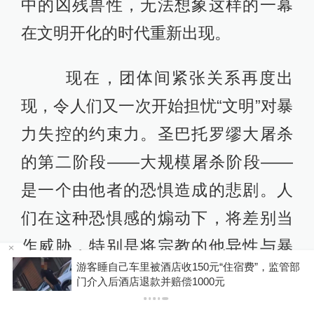
中的凶残兽性，无法想象这样的一幕
在文明开化的时代重新出现。
现在，团体间紧张关系再度出
现，令人们又一次开始担忧“文明”对暴
力失控的约束力。圣巴托罗缪大屠杀
的第二阶段——大规模屠杀阶段——
是一个由他者的恐惧造成的悲剧。人
们在这种恐惧感的煽动下，将差别当
作威胁，特别是将宗教的他异性与暴
浙
游客睡自己车里被酒店收150元“住宿费”，监管部
乱混为一谈。有人写道：“大屠杀在成
门介入后酒店退款并赔偿1000元
为一种对肉体的暴行之前，首先在思