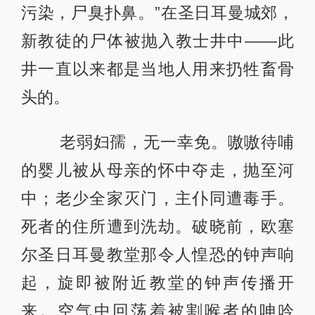
污染，尸臭扑鼻。”在圣日耳曼城郊，
新教徒的尸体被抛入教士井中——此
井一直以来都是当地人用来扔牲畜骨
头的。
老弱妇孺，无一幸免。嗷嗷待哺
的婴儿被从母亲的怀中夺走，抛至河
中；老少全家灭门，主仆同遭毒手。
死者的住所遭到洗劫。破晓前，欧塞
尔圣日耳曼教堂那令人惶恐的钟声响
起，旋即被附近教堂的钟声传播开
来。空气中回荡着被割喉者的呻吟