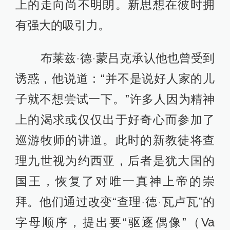
上的走向尚不明朗。新思想在彼时拥
有强大的吸引力。
布莱兹
·
德
·
蒙吕克承认他也曾受到
诱惑，他说道：“并不是说好人家的儿
子就不想尝试一下。”许多人因为精神
上的渴求或仅仅出于好奇心而参加了
巡游牧师的讲道。此时的新教徒将查
理九世视为约西亚，后者是犹大国的
国王，恢复了对唯一真神上帝的崇
拜。他们通过改变“查理
·
德
·
瓦卢瓦”的
字母顺序，提出要“驱逐偶像”（Va