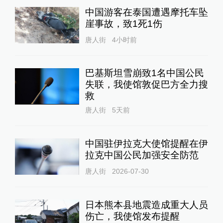
中国游客在泰国遭遇摩托车坠
崖事故，致1死1伤
唐人街
4小时前
巴基斯坦雪崩致1名中国公民
失联，我使馆敦促巴方全力搜
救
唐人街
5天前
中国驻伊拉克大使馆提醒在伊
拉克中国公民加强安全防范
唐人街
2026-07-30
日本熊本县地震造成重大人员
伤亡，我使馆发布提醒