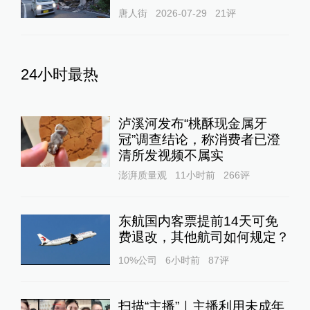
唐人街
2026-07-29
21
评
24小时最热
泸溪河发布“桃酥现金属牙
冠”调查结论，称消费者已澄
清所发视频不属实
澎湃质量观
11小时前
266
评
东航国内客票提前14天可免
费退改，其他航司如何规定？
10%公司
6小时前
87
评
扫描“主播”｜主播利用未成年