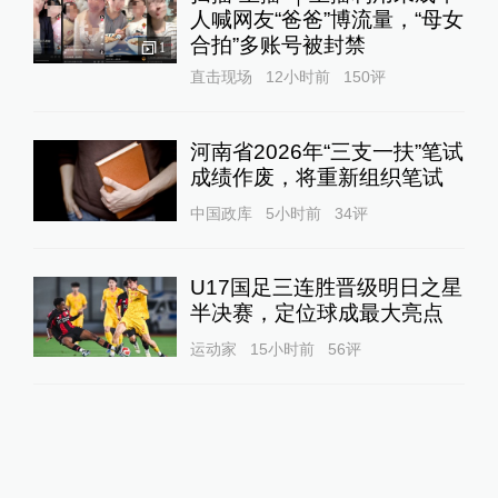
人喊网友“爸爸”博流量，“母女
合拍”多账号被封禁
1
直击现场
12小时前
150
评
河南省2026年“三支一扶”笔试
成绩作废，将重新组织笔试
中国政库
5小时前
34
评
U17国足三连胜晋级明日之星
半决赛，定位球成最大亮点
运动家
15小时前
56
评