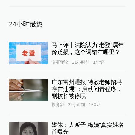
24小时最热
马上评丨法院认为“老登”属年
龄贬损，这个词错在哪里？
澎湃评论
21小时前
147
评
广东雷州通报“特教老师招聘
存在违规”：启动问责程序，
副校长被停职
教育家
22小时前
160
评
媒体：人贩子“梅姨”真实姓名
首曝光