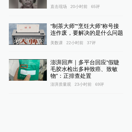
直击现场
20小时前
65
评
“制茶大师”“烹饪大师”称号接
连作废，要解决的是什么问题
美数课
22小时前
37
评
澎湃回声｜多平台回应“假睫
毛胶水检出多种致癌、致敏
物”：正排查处置
澎湃质量观
23小时前
69
评