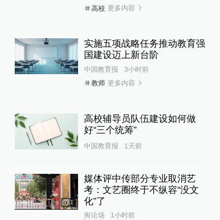
更多内容
高校
实施五项战略任务推动教育强
国建设迈上新台阶
中国教育报
3小时前
更多内容
教师
高校辅导员队伍建设如何做
好“三个统筹”
中国教育报
1天前
媒体评中传部分专业取消艺
考：文艺圈终于不纵容“没文
化”了
1
舆论场
1小时前