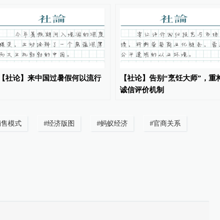
【社论】来中国过暑假何以流行
【社论】告别“烹饪大师”，重
诚信评价机制
销售模式
#
经济版图
#
蚂蚁经济
#
官商关系