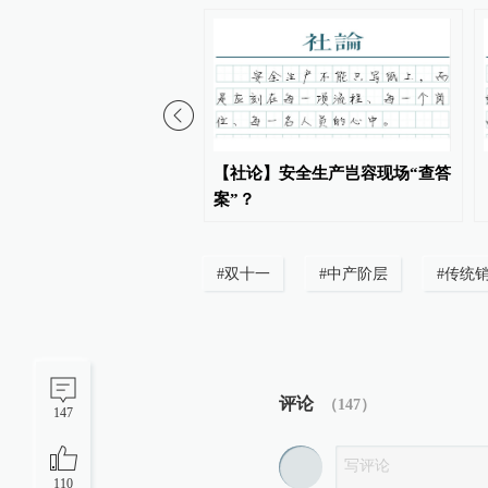
】助更多新就业青年实现
【社论】安全生产岂容现场“查答
案”？
#
双十一
#
中产阶层
#
传统
评论
（
147
）
147
110