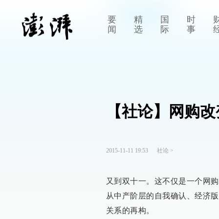
要
精
国
时
闻
选
际
事
【社论】网购改
2015-11-11 19:53
社论
>
又到双十一。这不仅是一个网购
从中产阶层的自我确认、经济版
关系的再构。