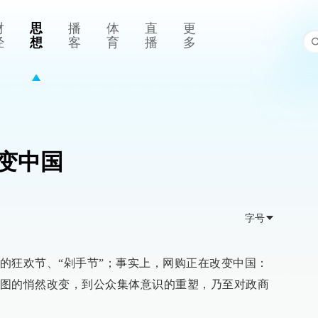
财
思
播
体
直
更
经
想
客
育
播
多
变中国
字号
的狂欢节、“剁手节”；事实上，网购正在改变中国：
图的悄然改变，到公众集体意识的重塑，乃至对政商