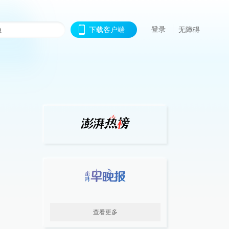
登录
下载客户端
无障碍
查看更多