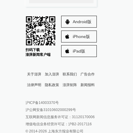
Android版
iPhone版
扫码下载
iPad版
澎湃新闻客户端
关于澎湃
加入澎湃
联系我们
广告合作
法律声明
隐私政策
澎湃矩阵
新闻报料
报料热线: 021-962866
澎湃新闻微博
沪ICP备14003370号
报料邮箱: news@thepaper.cn
澎湃新闻公众号
沪公网安备31010602000299号
澎湃新闻抖音号
互联网新闻信息服务许可证：31120170006
派生万物开放平台
增值电信业务经营许可证：沪B2-2017116
© 2014-
2026
上海东方报业有限公司
IP SHANGHAI