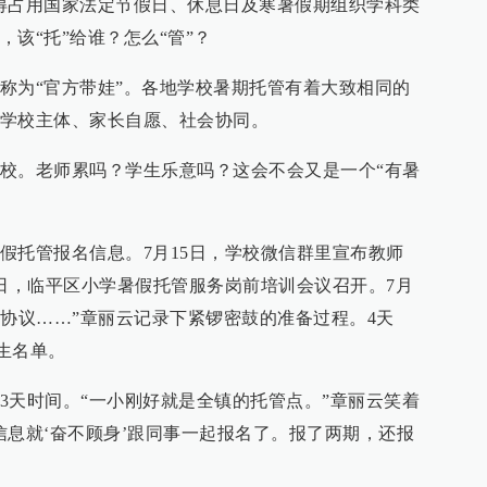
得占用国家法定节假日、休息日及寒暑假期组织学科类
该“托”给谁？怎么“管”？
称为“官方带娃”。各地学校暑期托管有着大致相同的
学校主体、家长自愿、社会协同。
校。老师累吗？学生乐意吗？这会不会又是一个“有暑
暑假托管报名信息。7月15日，学校微信群里宣布教师
7日，临平区小学暑假托管服务岗前培训会议召开。7月
管协议……”章丽云记录下紧锣密鼓的准备过程。4天
生名单。
3天时间。“一小刚好就是全镇的托管点。”章丽云笑着
信息就‘奋不顾身’跟同事一起报名了。报了两期，还报