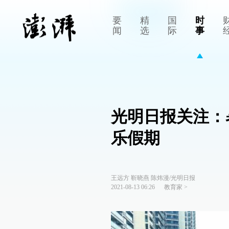
要
精
国
时
闻
选
际
事
光明日报关注：
乐假期
王远方 靳晓燕 陈炜漫/光明日报
2021-08-13 06:26
教育家
>