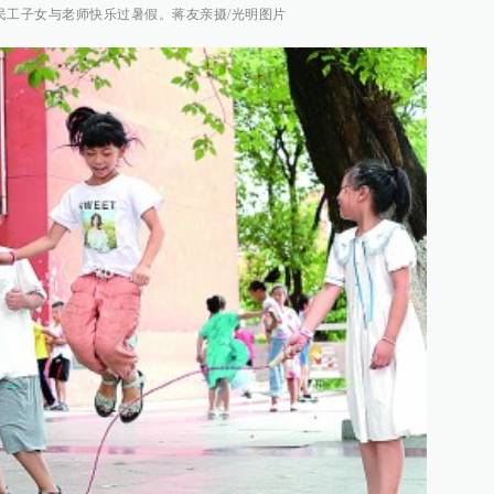
民工子女与老师快乐过暑假。蒋友亲摄/光明图片