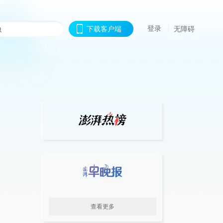
登录
下载客户端
无障碍
查看更多