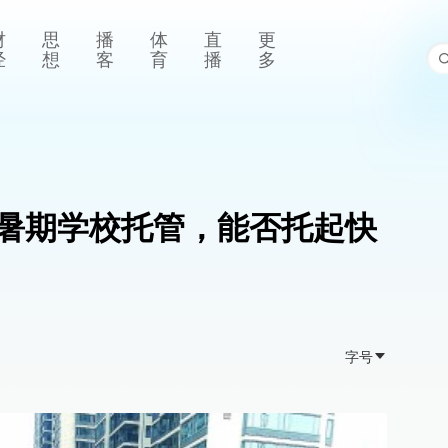
财
思
播
体
直
更
经
想
客
育
播
多
暑期学校托管，能否托起快
字号