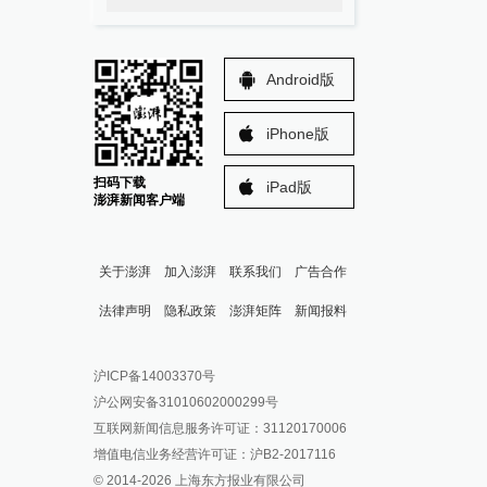
Android版
iPhone版
扫码下载
iPad版
澎湃新闻客户端
关于澎湃
加入澎湃
联系我们
广告合作
法律声明
隐私政策
澎湃矩阵
新闻报料
报料热线: 021-962866
澎湃新闻微博
沪ICP备14003370号
报料邮箱: news@thepaper.cn
澎湃新闻公众号
沪公网安备31010602000299号
澎湃新闻抖音号
互联网新闻信息服务许可证：31120170006
派生万物开放平台
增值电信业务经营许可证：沪B2-2017116
© 2014-
2026
上海东方报业有限公司
IP SHANGHAI