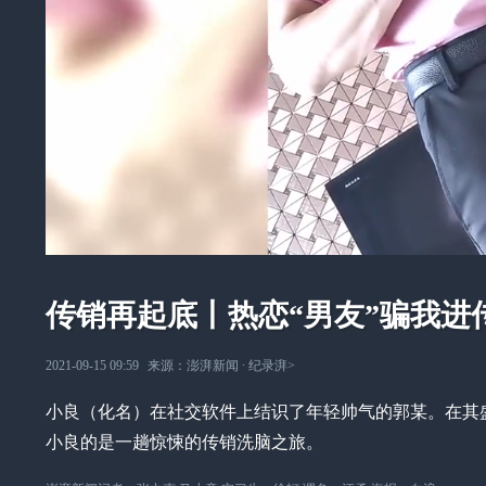
传销再起底丨热恋“男友”骗我进
2021-09-15 09:59
来源：
澎湃新闻
∙
纪录湃
>
小良（化名）在社交软件上结识了年轻帅气的郭某。在其
小良的是一趟惊悚的传销洗脑之旅。