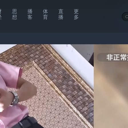
财
思
播
体
直
更
经
想
客
育
播
多