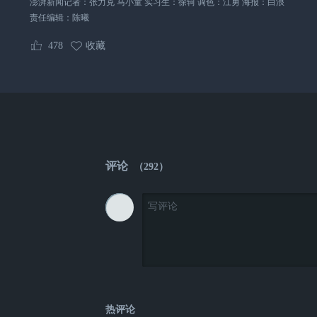
澎湃新闻记者：张力克 马小童 实习生：徐轲 调色：江勇 海报：白浪
责任编辑：
陈曦
478
收藏
评论
（
292
）
热评论