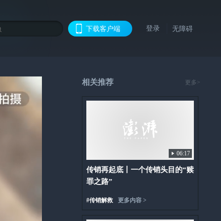
登录
下载客户端
无障碍
相关推荐
更多>
06:17
传销再起底丨一个传销头目的“赎
罪之路”
#
传销解救
更多内容 >