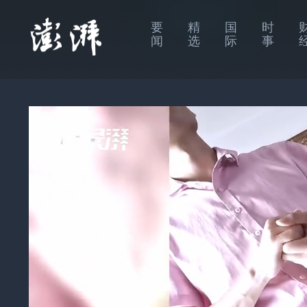
要
精
国
时
闻
选
际
事