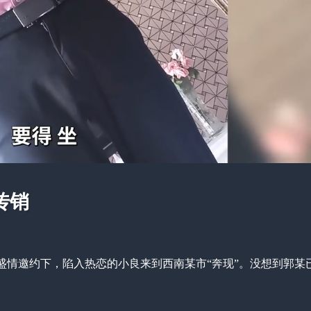
传销
盛情邀约下，陷入热恋的小良来到西南某市“奔现”。没想到郭某