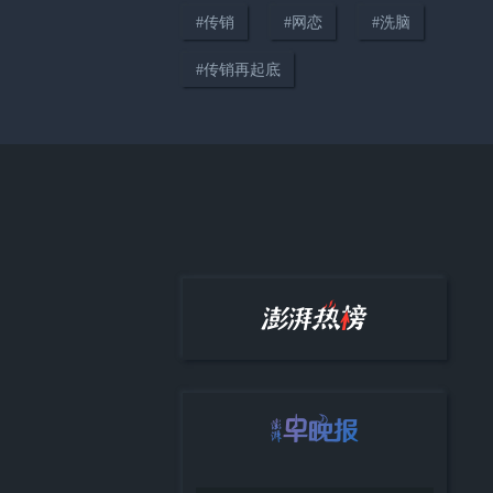
#
传销
#
网恋
#
洗脑
#
传销再起底
00:34
28岁女子因电子烟矛盾捅死男
友，女子母亲：此事纯属意外，
判死缓太重了