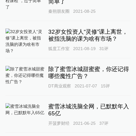
简单了
秦朔朋友圈
2021-08-25
32岁女投资人“灵修”课上离世，
被指洗脑的课为啥有市场？
狐度工作室
2021-08-19
31
评
除了蜜雪冰城甜蜜蜜，你还记得
哪些魔性广告？
DT商业观察
2021-07-07
15
评
蜜雪冰城洗脑全网，已默默年入
65亿
开菠萝财经
2021-06-25
37
评