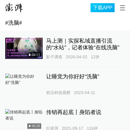
下载APP
#
洗脑
#
马上测｜实探私域直播引流
的“水站”，记者体验“在线洗脑”
04:13
影子调查
2026-04-02
12
评
让睡觉为你好好“洗脑”
前沿科技观察
2023-04-11
传销再起底丨身陷者说
04:28
纪录湃
2021-09-17
116
评