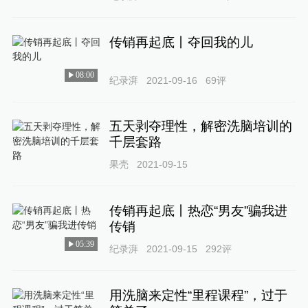
传销再起底丨夺回我的儿
08:00
纪录湃
2021-09-16
69
评
五天剥夺理性，解密洗脑培训的
千层套路
果壳
2021-09-15
传销再起底丨热恋“男友”骗我进
传销
05:39
纪录湃
2021-09-15
292
评
用洗脑来定性“里程课程”，过于