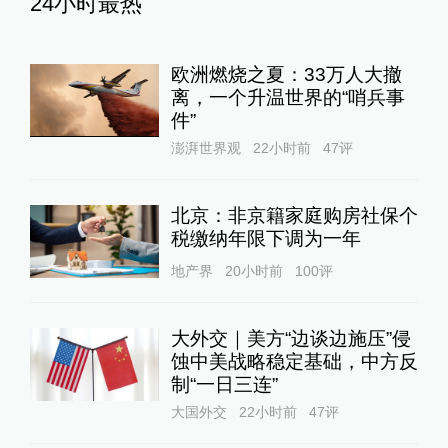
24小时最热
欧洲燃烧之夏：33万人大撤
离，一个升温世界的“哨兵事
件”
澎湃世界观
22小时前
47
评
北京：非京籍家庭购房社保个
税缴纳年限下调为一年
地产界
20小时前
100
评
大外交｜美方“边谈边施压”侵
蚀中美战略稳定基础，中方反
制“一日三连”
大国外交
22小时前
47
评