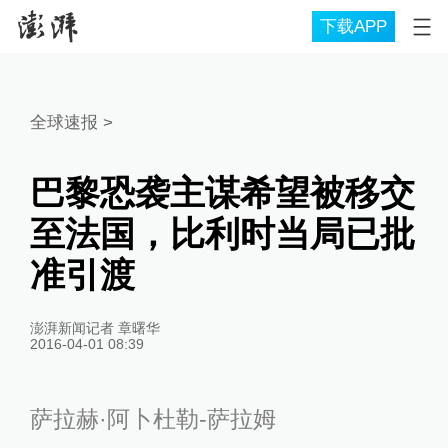
下载APP
全球速报
>
巴黎恐袭主谋希望被移交
至法国，比利时当局已批
准引渡
澎湃新闻记者 章曙华
2016-04-01 08:39
萨拉赫·阿卜杜勒-萨拉姆