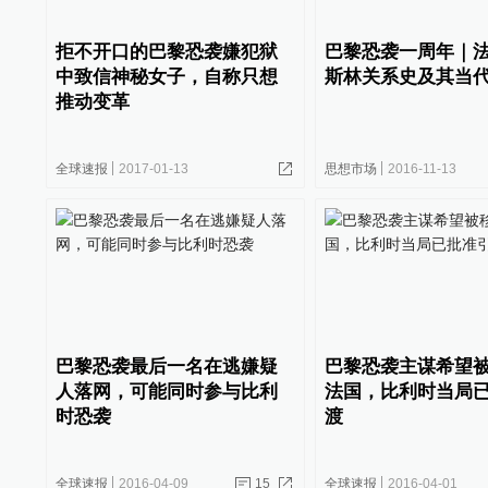
拒不开口的巴黎恐袭嫌犯狱
巴黎恐袭一周年｜
中致信神秘女子，自称只想
斯林关系史及其当
推动变革
全球速报
2017-01-13
思想市场
2016-11-13
巴黎恐袭最后一名在逃嫌疑
巴黎恐袭主谋希望
人落网，可能同时参与比利
法国，比利时当局
时恐袭
渡
全球速报
2016-04-09
15
全球速报
2016-04-01