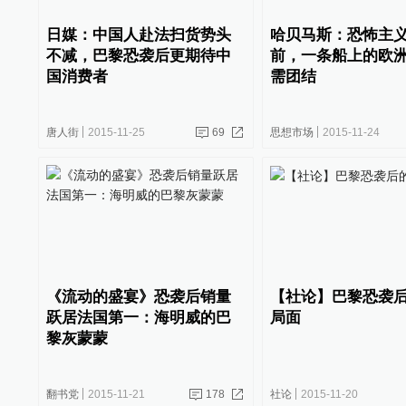
日媒：中国人赴法扫货势头
哈贝马斯：恐怖主
不减，巴黎恐袭后更期待中
前，一条船上的欧
国消费者
需团结
唐人街
2015-11-25
69
思想市场
2015-11-24
《流动的盛宴》恐袭后销量
【社论】巴黎恐袭
跃居法国第一：海明威的巴
局面
黎灰蒙蒙
翻书党
2015-11-21
178
社论
2015-11-20