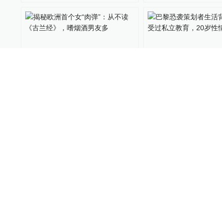
揭秘欧洲首个女“肉弹”：从
巴黎恐袭策划者生
不读《古兰经》，嗜烟酒男
光：受过私立教育，
友多
情大变
全球速报
2015-11-20
157
全球速报
2015-11-19
19