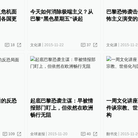
义危机面
今天如何消除极端主义？从
巴黎恐怖袭击
洲各国更
巴黎“黑色星期五”谈起
怖主义演变的
18
文化课
2015-11-22
37
文化课
2015-11-2
后的反恐
起底巴黎恐袭主谋：早被情
一周文化讲座
报部门盯上，但依然在欧洲
件谈宗教、世
畅行无阻
构
109
全球速报
2015-11-20
40
翻书党
2015-11-2