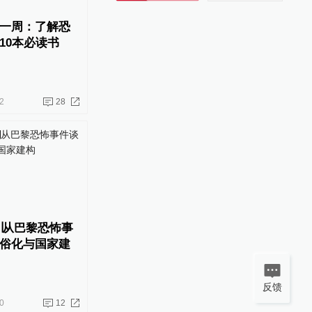
一周：了解恐
10本必读书
2
28
∣从巴黎恐怖事
俗化与国家建
反馈
0
12