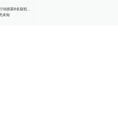
行动抓获8名疑
主谋生死未知
-19