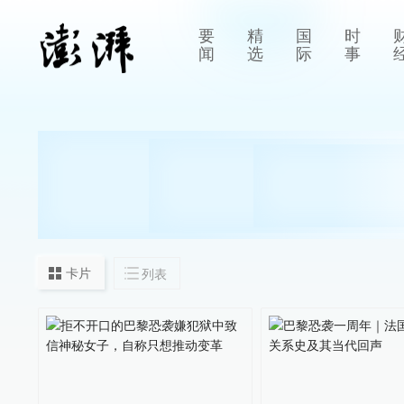
要
精
国
时
闻
选
际
事
卡片
列表