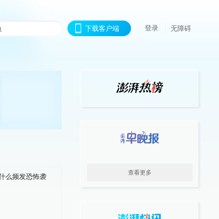
登录
下载客户端
无障碍
查看更多