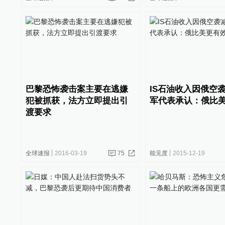
巴黎恐怖袭击案主要在逃嫌
IS石油收入因俄空
犯被抓获，法方立即提出引
军代表承认：俄比
渡要求
全球速报
2016-03-19
75
能见度
2015-12-19