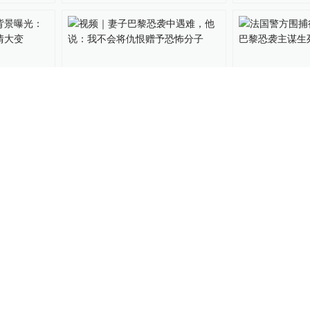
活背景曝
视频｜妻子巴黎恐袭中遇
法国警方围捕
20岁性
难，他说：我不会将仇恨赠
犯，巴黎恐袭
予恐怖分子
34
全球速报
2015-11-19
1155
全球速报
2015-11