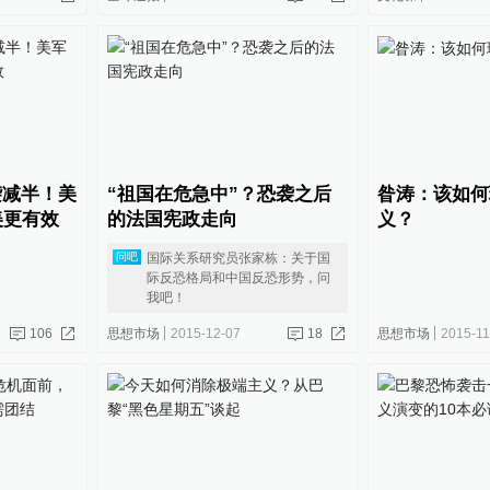
袭减半！美
“祖国在危急中”？恐袭之后
昝涛：该如何
美更有效
的法国宪政走向
义？
国际关系研究员张家栋：关于国
问吧
际反恐格局和中国反恐形势，问
我吧！
106
思想市场
2015-12-07
18
思想市场
2015-11