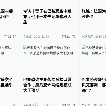
法国与穆
专访｜妻子在巴黎恐袭中遇
张弛：法国为
代回声
难，他用一本书记录这段人
袭击？
生
21
文化课
2016-11-09
21
全球智库
2016-08
被移交至
巴黎恐袭主犯落网后松口愿
巴黎恐袭嫌犯
已批准引
合作，身后恐怖网络规模或
贝克落网，那
大于预期
都”？
全球速报
2016-03-22
12
文化课
2016-03-