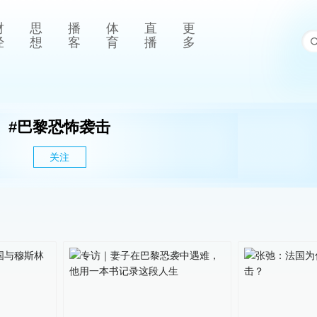
财
思
播
体
直
更
经
想
客
育
播
多
#
巴黎恐怖袭击
关注