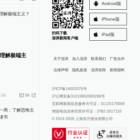
Android版
iPhone版
扫码下载
iPad版
澎湃新闻客户端
理解极端主
关于澎湃
加入澎湃
联系我们
广告合作
法律声明
隐私政策
澎湃矩阵
新闻报料
报料热线: 021-962866
澎湃新闻微博
沪ICP备14003370号
报料邮箱: news@thepaper.cn
澎湃新闻公众号
-28
59
沪公网安备31010602000299号
澎湃新闻抖音号
互联网新闻信息服务许可证：31120170006
派生万物开放平台
增值电信业务经营许可证：沪B2-2017116
© 2014-
2026
上海东方报业有限公司
IP SHANGHAI
SIXTH TONE