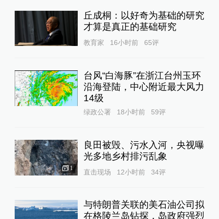
丘成桐：以好奇为基础的研究
才算是真正的基础研究
教育家
16小时前
65
评
台风“白海豚”在浙江台州玉环
沿海登陆，中心附近最大风力
14级
绿政公署
18小时前
59
评
良田被毁、污水入河，央视曝
光多地乡村排污乱象
1
直击现场
12小时前
34
评
与特朗普关联的美石油公司拟
在格陵兰岛钻探，岛政府强烈