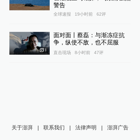
警告
全球速报
19小时前
62
评
面对面丨蔡磊：与渐冻症抗
争，纵使不敌，也不屈服
1
直击现场
8小时前
47
评
关于澎湃
|
联系我们
|
法律声明
|
澎湃广告