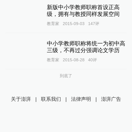
新版中小学教师职称首设正高
级，拥有与教授同样发展空间
教育家
2015-09-03
147
评
中小学教师职称将统一为初中高
三级，不再过分强调论文学历
教育家
2015-08-28
40
评
到底了
关于澎湃
|
联系我们
|
法律声明
|
澎湃广告
©2014~
2026
上海东方报业有限公司
沪ICP证：沪B2-20170116 | 沪ICP备14003370号
互联网新闻信息服务许可证：31120170006