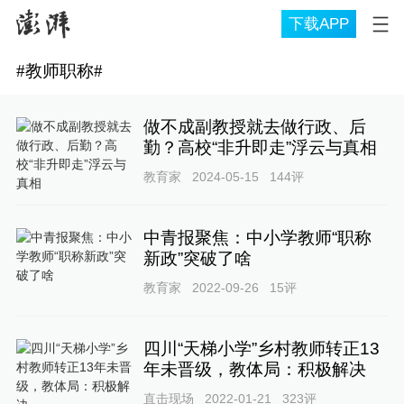
下载APP
#
教师职称
#
做不成副教授就去做行政、后
勤？高校“非升即走”浮云与真相
教育家
2024-05-15
144
评
中青报聚焦：中小学教师“职称
新政”突破了啥
教育家
2022-09-26
15
评
四川“天梯小学”乡村教师转正13
年未晋级，教体局：积极解决
直击现场
2022-01-21
323
评