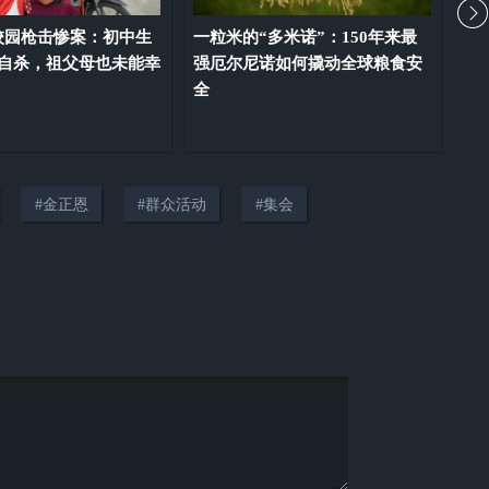
校园枪击惨案：初中生
一粒米的“多米诺”：150年来最
看
后自杀，祖父母也未能幸
强厄尔尼诺如何撬动全球粮食安
察
全
#
金正恩
#
群众活动
#
集会