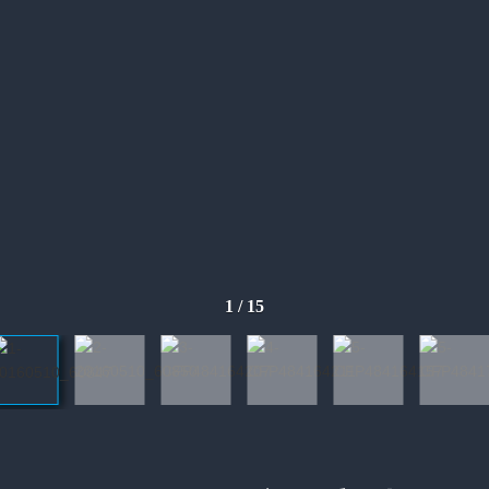
1
/
15