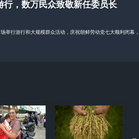
游行，数万民众致敬新任委员长
成广场举行游行和大规模群众活动，庆祝朝鲜劳动党七大顺利闭幕，