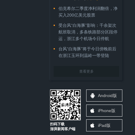
伯克希尔二季度净利润翻倍，净
买入200亿美元股票
受台风“白海豚”影响：千余架次
航班取消，多条铁路部分区段停
运，浙江多个机场今日停航
台风“白海豚”将于今日傍晚前后
在浙江玉环到温岭一带登陆
查看更多
Android版
iPhone版
扫码下载
iPad版
澎湃新闻客户端