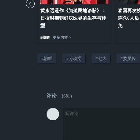
波未平：数千人
黄永远遗作《为殖民地诊脉》：
泰国再发
却在争吵该谁负
日据时期朝鲜汉医界的生存与转
连杀6人
型
免
#
朝鲜
更多内容 >
#
朝鲜
#
劳动党
#
七大
#
委员长
评论
（
681
）