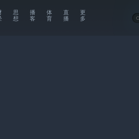
财
思
播
体
直
更
经
想
客
育
播
多