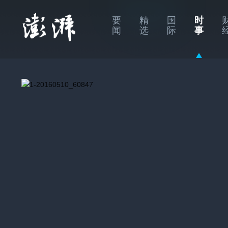
要
精
国
时
闻
选
际
事