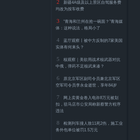
2
新疆4A级及以上景区自驾服务费
均改为按车收费
展览｜“在路上”式的摄影观
休达移民危机余波未平：数千人
，了解美国社会另一面的方式
露宿街头，欧盟却在争吵该谁负
3
“青海和兰州在抢一碗面？”青海媒
责
体：这种说法，格局小了
4
蓝厅观察丨被中方反制的7家美国
实体有何来头？
5
核观察｜美欲用战术核武器对抗
中俄，弹药不足核武来凑？
6
原北京军区副司令员兼北京军区
空军司令员李永金逝世，享年84岁
7
网上卖黄金卷入电诈8万元被划
扣，驻马店市公安局称新蔡警方程序
违法
8
检测列车撞人致11死2伤，施工业
务外包单位被罚1.5万元