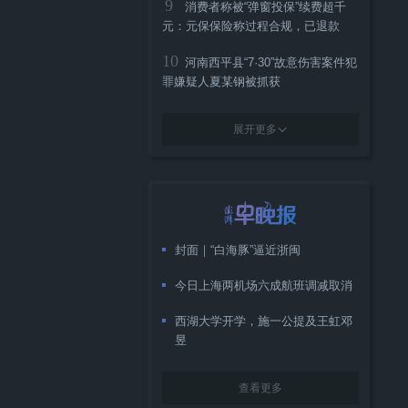
9
消费者称被“弹窗投保”续费超千
元：元保保险称过程合规，已退款
10
河南西平县“7·30”故意伤害案件犯
罪嫌疑人夏某钢被抓获
展开更多
封面｜“白海豚”逼近浙闽
今日上海两机场六成航班调减取消
西湖大学开学，施一公提及王虹邓
昱
查看更多