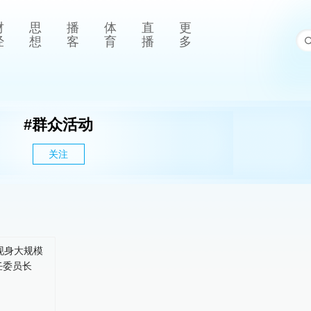
财
思
播
体
直
更
经
想
客
育
播
多
#
群众活动
关注