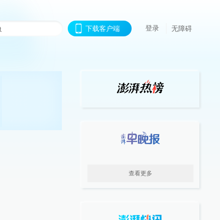
登录
下载客户端
无障碍
查看更多