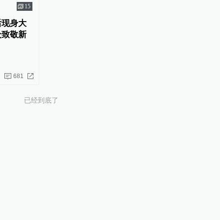
15
后现身大
众致敬新
681
已经到底了