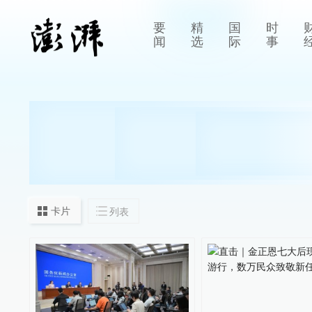
要
精
国
时
闻
选
际
事
卡片
列表