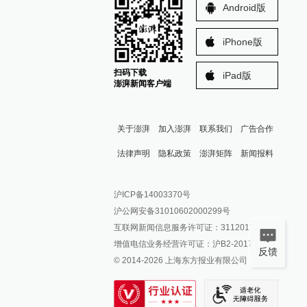
Android版
iPhone版
扫码下载
iPad版
澎湃新闻客户端
关于澎湃
加入澎湃
联系我们
广告合作
法律声明
隐私政策
澎湃矩阵
新闻报料
报料热线: 021-962866
澎湃新闻微博
沪ICP备14003370号
报料邮箱: news@thepaper.cn
澎湃新闻公众号
沪公网安备31010602000299号
澎湃新闻抖音号
互联网新闻信息服务许可证：31120170006
派生万物开放平台
增值电信业务经营许可证：沪B2-2017116
反馈
© 2014-
2026
上海东方报业有限公司
IP SHANGHAI
SIXTH TONE