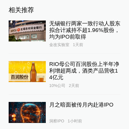
相关推荐
无锡银行两家一致行动人股东
拟合计减持不超1.96%股份，
均为IPO前取得
金改实验室
1天前
RIO母公司百润股份上半年净
利增超两成，酒类产品营收1
4亿元
10%公司
2天前
月之暗面被传月内赴港IPO
洞察IPO
1小时前