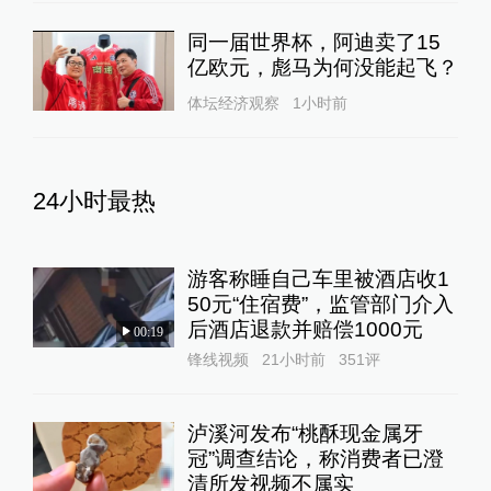
同一届世界杯，阿迪卖了15
亿欧元，彪马为何没能起飞？
体坛经济观察
1小时前
24小时最热
游客称睡自己车里被酒店收1
50元“住宿费”，监管部门介入
后酒店退款并赔偿1000元
00:19
锋线视频
21小时前
351
评
泸溪河发布“桃酥现金属牙
冠”调查结论，称消费者已澄
清所发视频不属实