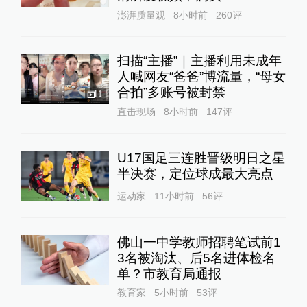
澎湃质量观
8小时前
260
评
扫描“主播”｜主播利用未成年
人喊网友“爸爸”博流量，“母女
合拍”多账号被封禁
1
直击现场
8小时前
147
评
U17国足三连胜晋级明日之星
半决赛，定位球成最大亮点
运动家
11小时前
56
评
佛山一中学教师招聘笔试前1
3名被淘汰、后5名进体检名
单？市教育局通报
教育家
5小时前
53
评