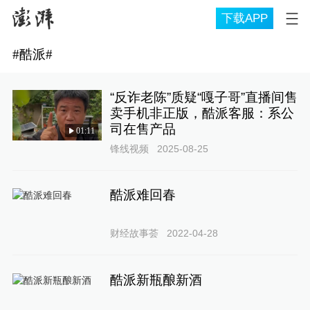
下载APP
#
酷派
#
“反诈老陈”质疑“嘎子哥”直播间售
卖手机非正版，酷派客服：系公
司在售产品
01:11
锋线视频
2025-08-25
酷派难回春
财经故事荟
2022-04-28
酷派新瓶酿新酒