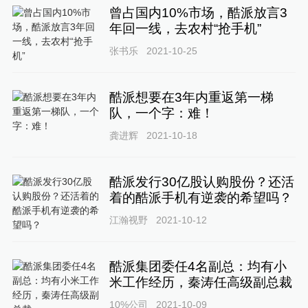
曾占国内10%市场，酷派放言3
年回一线，去农村“抢手机”
张书乐
2021-10-25
酷派想要在3年内重返第一梯
队，一个字：难！
龚进辉
2021-10-18
酷派发行30亿股认购股份？还活
着的酷派手机有逆袭的希望吗？
江瀚视野
2021-10-12
酷派集团委任4名副总：均有小
米工作经历，秦涛任高级副总裁
10%公司
2021-10-09