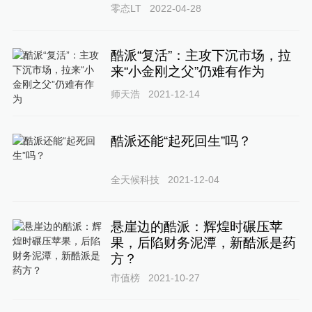
零态LT
2022-04-28
酷派“复活”：主攻下沉市场，拉
来“小金刚之父”仍难有作为
师天浩
2021-12-14
酷派还能“起死回生”吗？
全天候科技
2021-12-04
悬崖边的酷派：辉煌时碾压苹
果，后陷财务泥潭，新酷派是药
方？
市值榜
2021-10-27