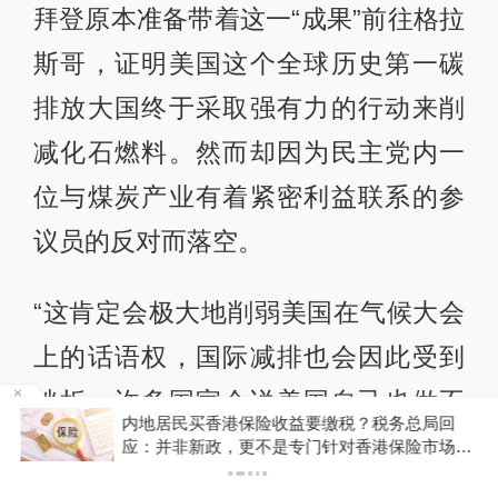
拜登原本准备带着这一“成果”前往格拉
斯哥，证明美国这个全球历史第一碳
排放大国终于采取强有力的行动来削
减化石燃料。然而却因为民主党内一
位与煤炭产业有着紧密利益联系的参
议员的反对而落空。
“这肯定会极大地削弱美国在气候大会
上的话语权，国际减排也会因此受到
挫折。许多国家会说美国自己也做不
内地居民买香港保险收益要缴税？税务总局回
了什么，凭什么要求大家做呢？”李硕
P
应：并非新政，更不是专门针对香港保险市场，
无需过度解读
说。