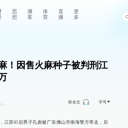
财
思
播
体
直
更
经
想
客
育
播
多
麻！因售火麻种子被判刑江
万
听全文
字号
案
>
子，江苏85后男子孔彪被广东佛山市南海警方带走，后