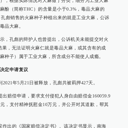
），根据实际情况对大麻做了分类，细分为工业大麻
酚（简称THC）的含量是小于0.3%，毒品大麻的
中，孔彪销售的火麻种子种植出来的就是工业大麻，公诉
毒品大麻。
示，孔彪的辩护人也曾提出，公诉机关未能提交对火
鉴定结果，无法证明火麻仁就是毒品大麻，或其含有的成
麻种子）属于工业大麻，所含成分不能使人成瘾。
决定申请复议
到2021年5月21日被释放，孔彪共被羁押427天。
提出赔偿申请，要求支付侵犯人身自由赔偿金160059.9
0元，支付精神抚慰金10万元，并公开对其道歉，帮其
法院作出的《国家赔偿决定书》。该决定书显示，南海