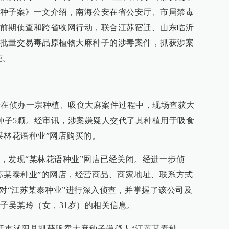
种子案》一文介绍，南海公安在省公安厅、市局禁毒
前期侦查和跨省收网行动，联合江苏宿迁、山东临沂
批量交易毒品原植物大麻种子的涉毒案件，抓获涉案
吨。
公安在侦办一宗种植、吸食大麻案件过程中，现场查获大
麻种子5颗。经审讯，涉案嫌疑人交代了其种植用于吸食
某林花语种业”网店购买的。
，发现“某林花语种业”网店已经关闭。经进一步侦
苏某泰种业”的网店，经营商品、商家地址、联系方式
遂对“江苏某泰种业”进行深入侦查，并掌握了该公司及
妻子吴某玲（女，31岁）的相关信息。
宿迁市沭阳县抓获贩卖大麻种子嫌疑人“江苏某泰种