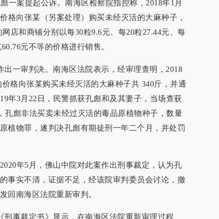
孔彪一案提起公诉。南海区检察院指控称，2018年1月
的价格向张某（另案处理）购买未经灭活的大麻种子，
网店和商铺分别以每30粒9.6元、每20粒27.44元、每
50克60.76元不等的价格进行销售。
案作出一审判决。南海区法院表示，经审理查明，2018
的价格向张某购买未经灭活的大麻种子共 340斤，并通
19年3月22日，民警抓获孔彪和及其妻子，当场查获
院认为，孔彪非法买卖未经过灭活的毒品原植物种子，数量
原植物罪，遂判决孔彪有期徒刑一年二个月，并处罚
2020年5月，佛山中院对此案作出刑事裁定，认为孔
的事实不清，证据不足，经该院审判委员会讨论，撤
发回南海区法院重新审判。
出的《刑事裁定书》显示，在南海区法院重新审理过程