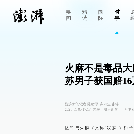
要
精
国
时
闻
选
际
事
火麻不是毒品大
苏男子获国赔16
澎湃新闻记者 陈绪厚 实习生 张瑶
2021-11-05 17:17
来源：
澎湃新闻
∙
一号专
因销售火麻（又称“汉麻”）种