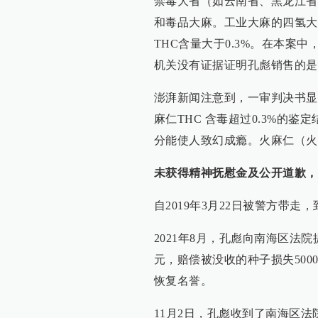
禁毒大省（如云南省、黑龙江省
和毒品大麻。工业大麻的四氢大麻
THC含量大于0.3%。在本案
机关没有证据证明孔彪销售的是
澎湃新闻注意到，一审判决书显
麻仁THC 含毒超过0.3%的
分能使人致幻成瘾。火麻仁（火
未获得精神抚慰金及公开道歉，
自2019年3月22日被警方带走，
2021年8月，孔彪向南海区法院
元，赔偿被没收的种子损失500
恢复名誉。
11月2日，孔彪收到了南海区