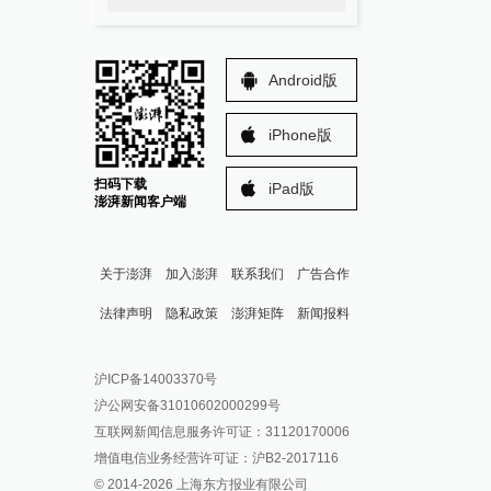
Android版
iPhone版
扫码下载
iPad版
澎湃新闻客户端
关于澎湃
加入澎湃
联系我们
广告合作
法律声明
隐私政策
澎湃矩阵
新闻报料
报料热线: 021-962866
澎湃新闻微博
沪ICP备14003370号
报料邮箱: news@thepaper.cn
澎湃新闻公众号
沪公网安备31010602000299号
澎湃新闻抖音号
互联网新闻信息服务许可证：31120170006
派生万物开放平台
增值电信业务经营许可证：沪B2-2017116
© 2014-
2026
上海东方报业有限公司
IP SHANGHAI