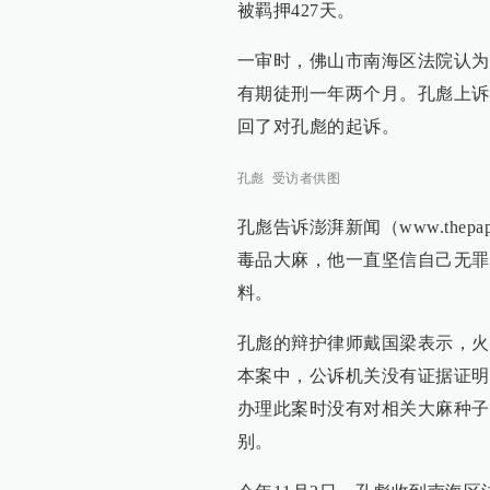
被羁押427天。
一审时，佛山市南海区法院认为
有期徒刑一年两个月。孔彪上诉
回了对孔彪的起诉。
孔彪 受访者供图
孔彪告诉澎湃新闻（www.the
毒品大麻，他一直坚信自己无罪
料。
孔彪的辩护律师戴国梁表示，火
本案中，公诉机关没有证据证明
办理此案时没有对相关大麻种子
别。