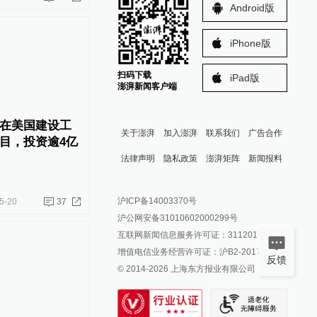
Android版
iPhone版
扫码下载
iPad版
澎湃新闻客户端
在美国建设工
关于澎湃
加入澎湃
联系我们
广告合作
目，投资逾4亿
法律声明
隐私政策
澎湃矩阵
新闻报料
报料热线: 021-962866
澎湃新闻微博
沪ICP备14003370号
5-20
37
报料邮箱: news@thepaper.cn
澎湃新闻公众号
沪公网安备31010602000299号
澎湃新闻抖音号
互联网新闻信息服务许可证：31120170006
派生万物开放平台
增值电信业务经营许可证：沪B2-2017116
反馈
© 2014-
2026
上海东方报业有限公司
IP SHANGHAI
SIXTH TONE