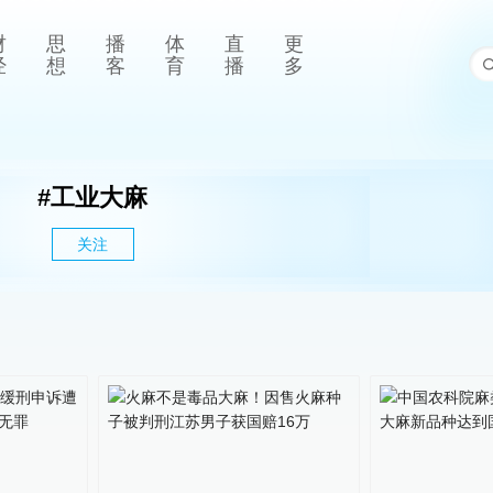
财
思
播
体
直
更
经
想
客
育
播
多
#
工业大麻
关注