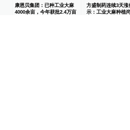
康恩贝集团：已种工业大麻
方盛制药连续3天涨
4000余亩，今年获批2.4万亩
示：工业大麻种植
筹备阶段
财经上下游
2019-04-26
财经上下游
2019-04-11
福安药业签订工业大麻意向
尔康制药宣布拟进
协议，合作方在美国有成熟
麻当天遭深交所关
种植基地
炒作股价
10%公司
2019-04-01
财经上下游
2019-03-28