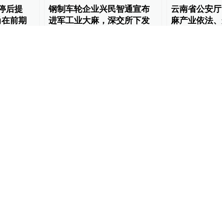
停后提
钢制车轮企业兴民智通宣布
云南省公安厅
尚在前期
进军工业大麻，深交所下发
麻产业依法、
关注函
展
能见度
2019-04-10
财经上下游
2019-
军工业大
工业大麻股迎来跌停潮，深
注：是否
交所连发关注函：要求披露
进展情况
12
财经上下游
2019-03-28
18