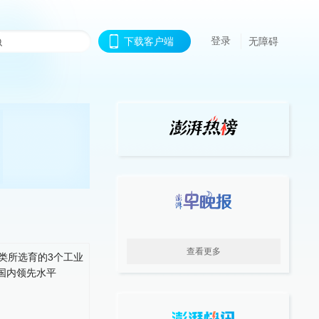
登录
下载客户端
无障碍
查看更多