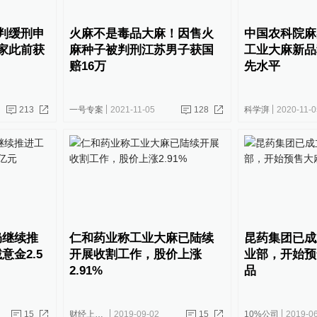
判缓刑申
火麻不是毒品大麻！因售火
中国农科院麻
家此前获
麻种子被判刑江苏男子获国
工业大麻新品
赔16万
先水平
213
一号专案
2021-11-05
128
科学湃
2020-11-0
仍继续推
仁和药业称工业大麻已陆续
昆药集团已成
意金2.5
开展收割工作，股价上涨
业部，开始预
2.91%
品
15
财经上下游
2019-09-02
15
10%公司
2019-0