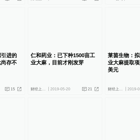
拟引进的
仁和药业：已下种1500亩工
莱茵生物：拟
批尚存不
业大麻，目前才刚发芽
业大麻提取项
美元
15
财经上下游
2019-05-20
21
财经上下游
2019-0