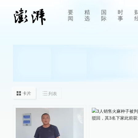
要
精
国
时
闻
选
际
事
卡片
列表