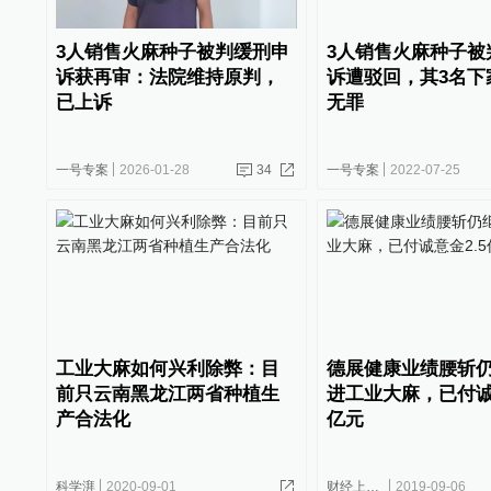
3人销售火麻种子被判缓刑申
3人销售火麻种子被
诉获再审：法院维持原判，
诉遭驳回，其3名下
已上诉
无罪
一号专案
2026-01-28
34
一号专案
2022-07-25
工业大麻如何兴利除弊：目
德展健康业绩腰斩
前只云南黑龙江两省种植生
进工业大麻，已付诚
产合法化
亿元
科学湃
2020-09-01
财经上下游
2019-09-06