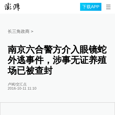
下载APP
长三角政商
>
南京六合警方介入眼镜蛇
外逃事件，涉事无证养殖
场已被查封
卢斌/交汇点
2016-10-11 11:10