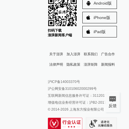
Android版
iPhone版
扫码下载
iPad版
澎湃新闻客户端
关于澎湃
加入澎湃
联系我们
广告合作
法律声明
隐私政策
澎湃矩阵
新闻报料
报料热线: 021-962866
澎湃新闻微博
沪ICP备14003370号
报料邮箱: news@thepaper.cn
澎湃新闻公众号
沪公网安备31010602000299号
澎湃新闻抖音号
互联网新闻信息服务许可证：31120170006
派生万物开放平台
增值电信业务经营许可证：沪B2-2017116
反馈
© 2014-
2026
上海东方报业有限公司
IP SHANGHAI
SIXTH TONE