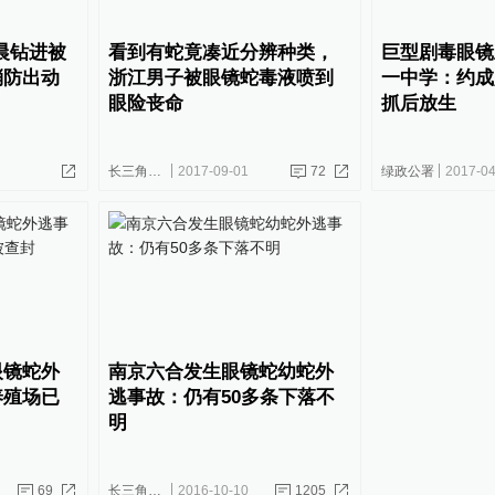
凌晨钻进被
看到有蛇竟凑近分辨种类，
巨型剧毒眼镜
消防出动
浙江男子被眼镜蛇毒液喷到
一中学：约成
眼险丧命
抓后放生
长三角政商
2017-09-01
72
绿政公署
2017-04
眼镜蛇外
南京六合发生眼镜蛇幼蛇外
养殖场已
逃事故：仍有50多条下落不
明
69
长三角政商
2016-10-10
1205