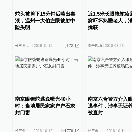
蛇头被剪下15分钟后喷出毒
近1.5米长眼镜蛇
液，温州一大伯左眼被射中
窝吓坏熟睡老人，
险失明
擒获
长三角政商
2019-11-15
72
直击现场
2018-08-23
南京眼镜蛇逃逸曝光40小
南京六合警方介入
时：当地居民家家户户石灰
逃事件，涉事无证
封门窗
被查封
长三角政商
2016-10-12
778
长三角政商
2016-10-11