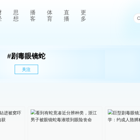
财
思
播
体
直
更
经
想
客
育
播
多
#
剧毒眼镜蛇
关注