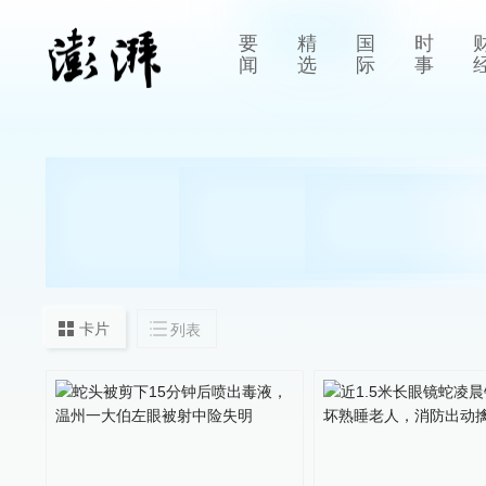
要
精
国
时
闻
选
际
事
卡片
列表