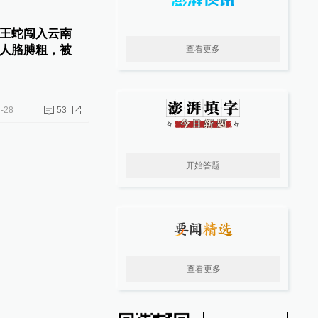
王蛇闯入云南
人胳膊粗，被
查看更多
-28
53
开始答题
查看更多