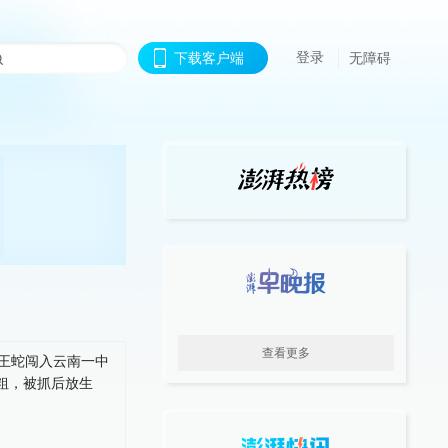
登录
下载客户端
无障碍
查看更多