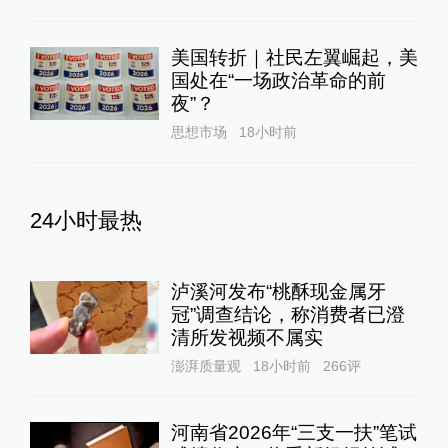
美国转折｜社民左翼崛起，美
国处在“一场政治革命的前
夜”？
思想市场
18小时前
24小时最热
泸溪河发布“桃酥现金属牙
冠”调查结论，称消费者已澄
清所发视频不属实
澎湃质量观
18小时前
266
评
河南省2026年“三支一扶”笔试