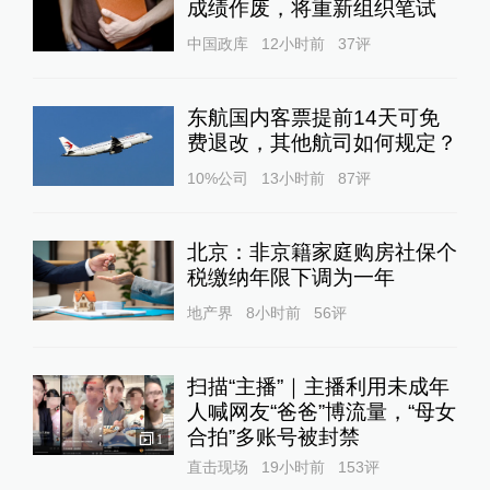
成绩作废，将重新组织笔试
中国政库
12小时前
37
评
东航国内客票提前14天可免
费退改，其他航司如何规定？
10%公司
13小时前
87
评
北京：非京籍家庭购房社保个
税缴纳年限下调为一年
地产界
8小时前
56
评
扫描“主播”｜主播利用未成年
人喊网友“爸爸”博流量，“母女
合拍”多账号被封禁
1
直击现场
19小时前
153
评