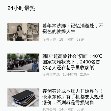
24小时最热
暮年常沙娜：记忆消逝处，不
褪色的敦煌人生
澎湃人物
18小时前
69
评
韩国“超高龄社会”切面：40℃
国家灾难状态下，2400名首
尔老人还在巷子里收废纸
澎湃世界观
18小时前
210
评
存储芯片成本压力开始释放！
余承东称所有手机都要大规模
涨价，否则就是亏损销售
10%公司
14小时前
56
评