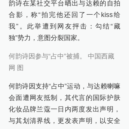
韵诗在某社交平台晒出与达赖的自拍
合影，称“拍完他还回了一个kiss给
我”。此举遭到网友抨击：勾结“藏
独”势力，意图分裂国家。
何韵诗因参与“占中”被捕。 中国西藏
网 图
何韵诗因支持“占中”运动，与达赖喇嘛
会面遭网友抵制，其代言的国际护肤
化妆品牌兰蔻一日内两度发出声明，
与其划清界线，更发表声明，以安全