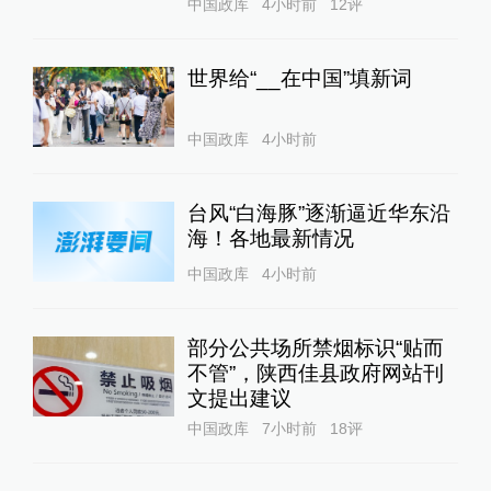
中国政库
4小时前
12
评
世界给“__在中国”填新词
中国政库
4小时前
台风“白海豚”逐渐逼近华东沿
海！各地最新情况
中国政库
4小时前
部分公共场所禁烟标识“贴而
不管”，陕西佳县政府网站刊
文提出建议
中国政库
7小时前
18
评