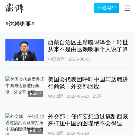
下载APP
#
达赖喇嘛
#
西藏自治区主席嘎玛泽登：转世
从来不是由达赖喇嘛个人说了算
中国政库
2025-08-05
美国会代表团呼吁中国与达赖进
行商谈，外交部回应
00:35
World湃
2024-06-20
25
评
外交部：任何妄想通过搞乱西藏
来打压中国的图谋绝不会得逞
01:38
World湃
2024-06-18