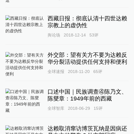
西藏日报：彻底认清十四世达赖
宗教上的虚伪性
舆论场
2018-12-14
53
评
外交部：望有关方不要为达赖反
华分裂活动提供任何支持和便利
全球速报
2018-11-20
65
评
口述中国｜民族调查④陈乃文、
陈燮章：1949年前的西藏
全球智库
2018-06-29
15
评
达赖取消窜访博茨瓦纳是因病还