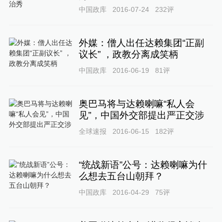
中国政库
2016-07-24
232
评
外媒：僧人出任达赖集团“正副
议长” ，政教分离成笑柄
中国政库
2016-06-19
81
评
奥巴马将与达赖喇嘛“私人会
见”，中国外交部提出严正交涉
全球速报
2016-06-15
182
评
“统战新语”公号：达赖喇嘛为什
么想去五台山朝拜？
中国政库
2016-04-29
75
评