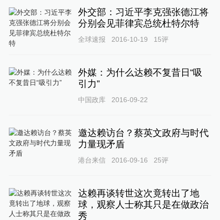
外交部：习近平李克强张德江将
分别会见菲律宾总统杜特尔特
全球速报
2016-10-19
15
评
外媒：为什么达赖不复昔日“吸
引力”
中国政库
2016-09-22
邀达赖访台？蔡英文政府与时代
力量现矛盾
港台来信
2016-09-16
25
评
达赖再谈转世这次竟转出了地
球，观察人士称其只是在做政治
秀