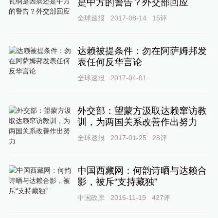
是中方的警告？外交部回应
全球速报
2017-08-14
15
评
达赖被提条件：勿在阿萨姆邦发
表任何反华言论
全球速报
2017-04-01
外交部：望蒙方汲取达赖窜访教
训，为两国关系改善作出努力
全球速报
2017-01-25
28
评
中国西藏网：何韵诗晒与达赖合
影，被斥“支持藏独”
中国政库
2016-11-19
427
评