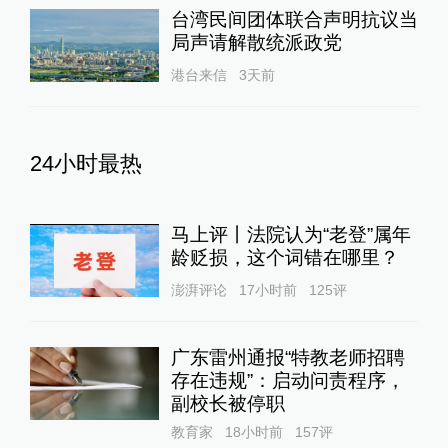
台湾民间团体联合声明抗议当
局声请解散统派政党
港台来信
3天前
24小时最热
马上评丨法院认为“老登”属年
龄贬损，这个词错在哪里？
澎湃评论
17小时前
125
评
广东雷州通报“特教老师招聘
存在违规”：启动问责程序，
副校长被停职
教育家
18小时前
157
评