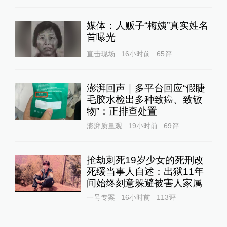
媒体：人贩子“梅姨”真实姓名
首曝光
直击现场
16小时前
65
评
澎湃回声｜多平台回应“假睫
毛胶水检出多种致癌、致敏
物”：正排查处置
澎湃质量观
19小时前
69
评
抢劫刺死19岁少女的死刑改
死缓当事人自述：出狱11年
间始终刻意躲避被害人家属
一号专案
16小时前
113
评