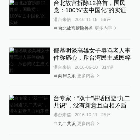
台北故宫拆除12兽首，国民
党：100%“去中国化”的实证
港台来信
2016-11-15
56
评
更多内容
台北故宫拆除兽首
郁慕明谈高雄女子辱骂老人事
件称痛心，斥台湾民主成民粹
港台来信
2016-06-10
314
评
更多内容
两岸关系
台专家：“双十”讲话回避“九二
共识”，没有新意且自相矛盾
港台来信
2016-10-11
25
评
更多内容
九二共识