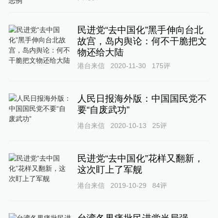
民进党“去中国化”黑手伸向台北
故宫，岛内舆论：何不干脆把文
物还给大陆
港台来信
2020-11-30
175
评
人民日报海外版：中国国民党不
要“自废武功”
港台来信
2020-10-13
25
评
民进党“去中国化”花样又翻新，
这次盯上了军舰
港台来信
2019-10-29
84
评