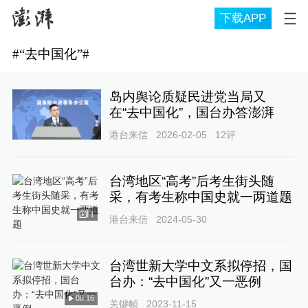
下载APP
#
“去中国化”
#
岛内舆论质疑民进党当局又
在“去中国化”，国台办答澎湃
港台来信
2026-02-05
12
评
台湾地区“高考”后考生街头随
采，有考生称中国史就一两道题
1
港台来信
2024-05-30
台湾世新大学中文系拟停招，国
台办：“去中国化”又一恶例
00:16
关键帧
2023-11-15