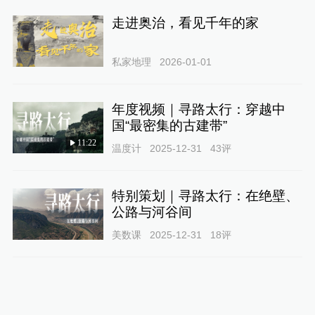
走进奥治，看见千年的家
私家地理
2026-01-01
年度视频｜寻路太行：穿越中
国“最密集的古建带”
11:22
温度计
2025-12-31
43
评
特别策划｜寻路太行：在绝壁、
公路与河谷间
美数课
2025-12-31
18
评