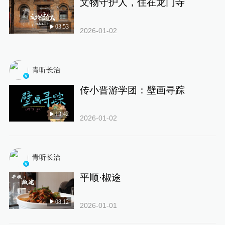
文物守护人，住在龙门寺
03:53
2026-01-02
青听长治
传小晋游学团：壁画寻踪
13:42
2026-01-02
青听长治
平顺·椒途
08:12
2026-01-01